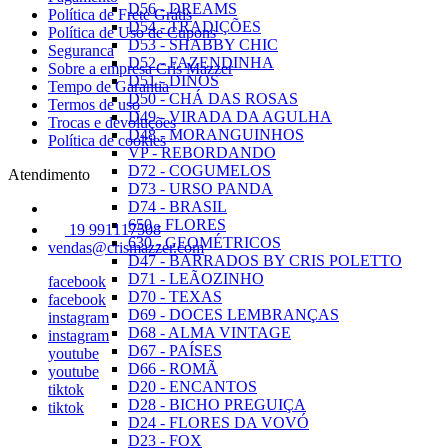
D56 - DREAMS
Política de Frete Grátis
D54 - TRADIÇÕES
Política de Uso de Cupons
D53 - SHABBY CHIC
Seguranca
D52 - FAZENDINHA
Sobre a empresa Cris Mazzer
D51 - DINOS
Tempo de Garantia
D50 - CHÁ DAS ROSAS
Termos de uso
D49 - VIRADA DA AGULHA
Trocas e devoluções
D48 - MORANGUINHOS
Política de cookies
VP - REBORDANDO
D72 - COGUMELOS
Atendimento
D73 - URSO PANDA
D74 - BRASIL
650 - FLORES
19 991117508
630 - GEOMÉTRICOS
vendas@crismazzer.com
D47 - BARRADOS BY CRIS POLETTO
D71 - LEÃOZINHO
facebook
D70 - TEXAS
facebook
D69 - DOCES LEMBRANÇAS
instagram
D68 - ALMA VINTAGE
instagram
D67 - PAÍSES
youtube
D66 - ROMÃ
youtube
D20 - ENCANTOS
tiktok
D28 - BICHO PREGUIÇA
tiktok
D24 - FLORES DA VOVÓ
D23 - FOX