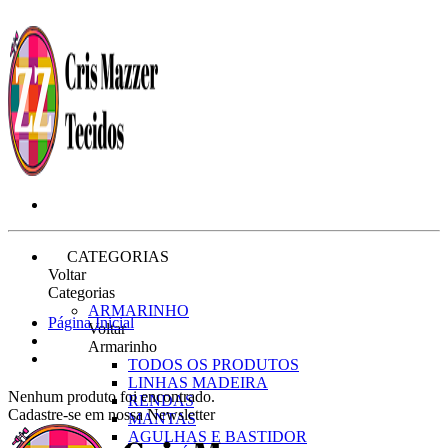
CATEGORIAS
Voltar
Categorias
ARMARINHO
Página Inicial
Voltar
Armarinho
TODOS OS PRODUTOS
LINHAS MADEIRA
Nenhum produto foi encontrado.
RENDAS
Cadastre-se em nossa Newsletter
MANTAS
AGULHAS E BASTIDOR