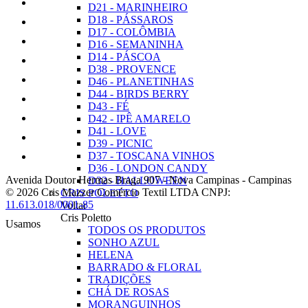
D21 - MARINHEIRO
D18 - PÁSSAROS
D17 - COLÔMBIA
D16 - SEMANINHA
D14 - PÁSCOA
D38 - PROVENCE
D46 - PLANETINHAS
D44 - BIRDS BERRY
D43 - FÉ
D42 - IPÊ AMARELO
D41 - LOVE
D39 - PICNIC
D37 - TOSCANA VINHOS
D36 - LONDON CANDY
Avenida Doutor Hermas Braga 907
-
Nova Campinas
-
Campinas
D32 - HALLOWEEN
© 2026 Cris Mazzer Comércio Textil LTDA
CNPJ:
CRIS POLETTO
11.613.018/0001-85
Voltar
Cris Poletto
Usamos
TODOS OS PRODUTOS
SONHO AZUL
HELENA
BARRADO & FLORAL
TRADIÇÕES
CHÁ DE ROSAS
MORANGUINHOS