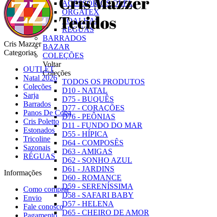
ACESSÓRIOS OLFA
ORGATEX
TOALHAS
RÉGUAS
BARRADOS
Cris Mazzer
BAZAR
Categorias
COLEÇÕES
Voltar
OUTLET
Coleções
Natal 2026
TODOS OS PRODUTOS
Coleções
D10 - NATAL
Sarja
D75 - BUQUÊS
Barrados
D77 - CORAÇÕES
Panos De Copa
D76 - PEÔNIAS
Cris Poletto
D11 - FUNDO DO MAR
Estonados
D55 - HÍPICA
Tricoline
D64 - COMPOSÊS
Sazonais
D63 - AMIGAS
RÉGUAS
D62 - SONHO AZUL
D61 - JARDINS
Informações
D60 - ROMANCE
D59 - SERENÍSSIMA
Como comprar
D58 - SAFARI BABY
Envio
D57 - HELENA
Fale conosco
D65 - CHEIRO DE AMOR
Pagamento