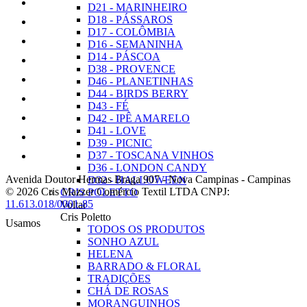
D21 - MARINHEIRO
D18 - PÁSSAROS
D17 - COLÔMBIA
D16 - SEMANINHA
D14 - PÁSCOA
D38 - PROVENCE
D46 - PLANETINHAS
D44 - BIRDS BERRY
D43 - FÉ
D42 - IPÊ AMARELO
D41 - LOVE
D39 - PICNIC
D37 - TOSCANA VINHOS
D36 - LONDON CANDY
Avenida Doutor Hermas Braga 907
-
Nova Campinas
-
Campinas
D32 - HALLOWEEN
© 2026 Cris Mazzer Comércio Textil LTDA
CNPJ:
CRIS POLETTO
11.613.018/0001-85
Voltar
Cris Poletto
Usamos
TODOS OS PRODUTOS
SONHO AZUL
HELENA
BARRADO & FLORAL
TRADIÇÕES
CHÁ DE ROSAS
MORANGUINHOS