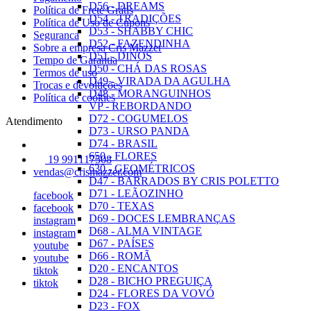
D56 - DREAMS
Política de Frete Grátis
D54 - TRADIÇÕES
Política de Uso de Cupons
D53 - SHABBY CHIC
Seguranca
D52 - FAZENDINHA
Sobre a empresa Cris Mazzer
D51 - DINOS
Tempo de Garantia
D50 - CHÁ DAS ROSAS
Termos de uso
D49 - VIRADA DA AGULHA
Trocas e devoluções
D48 - MORANGUINHOS
Política de cookies
VP - REBORDANDO
D72 - COGUMELOS
Atendimento
D73 - URSO PANDA
D74 - BRASIL
650 - FLORES
19 991117508
630 - GEOMÉTRICOS
vendas@crismazzer.com
D47 - BARRADOS BY CRIS POLETTO
D71 - LEÃOZINHO
facebook
D70 - TEXAS
facebook
D69 - DOCES LEMBRANÇAS
instagram
D68 - ALMA VINTAGE
instagram
D67 - PAÍSES
youtube
D66 - ROMÃ
youtube
D20 - ENCANTOS
tiktok
D28 - BICHO PREGUIÇA
tiktok
D24 - FLORES DA VOVÓ
D23 - FOX