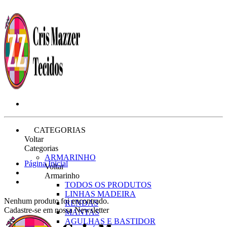
CATEGORIAS
Voltar
Categorias
ARMARINHO
Página Inicial
Voltar
Armarinho
TODOS OS PRODUTOS
LINHAS MADEIRA
Nenhum produto foi encontrado.
RENDAS
Cadastre-se em nossa Newsletter
MANTAS
AGULHAS E BASTIDOR