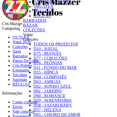
ACESSÓRIOS OLFA
ORGATEX
TOALHAS
RÉGUAS
BARRADOS
Cris Mazzer
BAZAR
Categorias
COLEÇÕES
Voltar
OUTLET
Coleções
Natal 2026
TODOS OS PRODUTOS
Coleções
D10 - NATAL
Sarja
D75 - BUQUÊS
Barrados
D77 - CORAÇÕES
Panos De Copa
D76 - PEÔNIAS
Cris Poletto
D11 - FUNDO DO MAR
Estonados
D55 - HÍPICA
Tricoline
D64 - COMPOSÊS
Sazonais
D63 - AMIGAS
RÉGUAS
D62 - SONHO AZUL
D61 - JARDINS
Informações
D60 - ROMANCE
D59 - SERENÍSSIMA
Como comprar
D58 - SAFARI BABY
Envio
D57 - HELENA
Fale conosco
D65 - CHEIRO DE AMOR
Pagamento