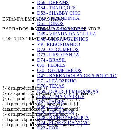
D56 - DREAMS
D54 - TRADIÇÕES
D53 - SHABBY CHIC
D52 - FAZENDINHA
ESTAMPA EM FAIXAS PARA:
D51 - DINOS
D50 - CHÁ DAS ROSAS
BARRADOS, BATE MÃO, PANOS DE PRATO E
D49 - VIRADA DA AGULHA
COSTURA CRIATIVA EM GERAL.
D48 - MORANGUINHOS
VP - REBORDANDO
D72 - COGUMELOS
D73 - URSO PANDA
D74 - BRASIL
650 - FLORES
630 - GEOMÉTRICOS
D47 - BARRADOS BY CRIS POLETTO
D71 - LEÃOZINHO
D70 - TEXAS
{{ data.product.name }}
D69 - DOCES LEMBRANÇAS
{{ data.product.prices.data.price_sale_formated }}
D68 - ALMA VINTAGE
{{ data.product.prices.data.currency }}
{{
D67 - PAÍSES
data.product.prices.data.base_amount}}
,{{
D66 - ROMÃ
data.product.prices.data.fraction_amount}}
D20 - ENCANTOS
{{ data.product.prices.data.currency }}
{{
D28 - BICHO PREGUIÇA
data.product.prices.data.base_amount }}
,{{
D24 - FLORES DA VOVÓ
data.product.prices.data.fraction_amount }}
D23 - FOX