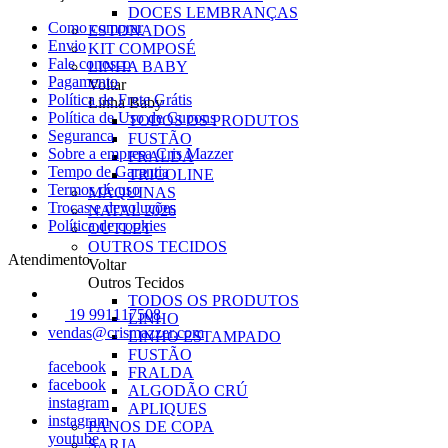
DOCES LEMBRANÇAS
Como comprar
ESTONADOS
Envio
KIT COMPOSÉ
Fale conosco
LINHA BABY
Pagamento
Voltar
Política de Frete Grátis
Linha Baby
Política de Uso de Cupons
TODOS OS PRODUTOS
Seguranca
FUSTÃO
Sobre a empresa Cris Mazzer
FRALDA
Tempo de Garantia
TRICOLINE
Termos de uso
MÁQUINAS
Trocas e devoluções
NATAL 2026
Política de cookies
OUTLET
OUTROS TECIDOS
Atendimento
Voltar
Outros Tecidos
TODOS OS PRODUTOS
19 991117508
LINHO
vendas@crismazzer.com
LINHO ESTAMPADO
FUSTÃO
facebook
FRALDA
facebook
ALGODÃO CRÚ
instagram
APLIQUES
instagram
PANOS DE COPA
youtube
SARJA