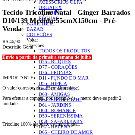
ACESSÓRIOS OLFA
ORGATEX
Tecido Tricoline Natal - Ginger Barrados
TOALHAS
RÉGUAS
D10/139 Medida:55cmX150cm - Pré-
BARRADOS
Venda
BAZAR
COLEÇÕES
Voltar
R$ 46,90
Coleções
Descrição Geral
TODOS OS PRODUTOS
D10 - NATAL
Envio a partir da primeira semana de julho
D75 - BUQUÊS
D77 - CORAÇÕES
D76 - PEÔNIAS
IMPORTANTE:
D11 - FUNDO DO MAR
D55 - HÍPICA
O valor corresponde a 55cm (1 unidade).
D64 - COMPOSÊS
D63 - AMIGAS
Para efetuar a compra, por exemplo de 1 metro deve-se pedir 2
D62 - SONHO AZUL
unidades.
D61 - JARDINS
D60 - ROMANCE
D59 - SERENÍSSIMA
D58 - SAFARI BABY
Tricoline 100% algodão, estampa digital.
D57 - HELENA
D65 - CHEIRO DE AMOR