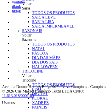
youtube
Voltar
tiktok
Sarja
tiktok
TODOS OS PRODUTOS
SARJA LEVE
SARJA LISA
SARJA IMPERMEÁVEL
SAZONAIS
Voltar
Sazonais
TODOS OS PRODUTOS
NATAL
PÁSCOA
DIA DAS MÃES
DIA DOS PAIS
HALLOWEEN
TRICOLINE
Voltar
Tricoline
TODOS OS PRODUTOS
Avenida Doutor Hermas Braga 907
-
Nova Campinas
-
Campinas
LISO
© 2026 Cris Mazzer Comércio Textil LTDA
CNPJ:
DIGITAL
11.613.018/0001-85
FLORAL
Usamos
XADREZ
PAINÉIS