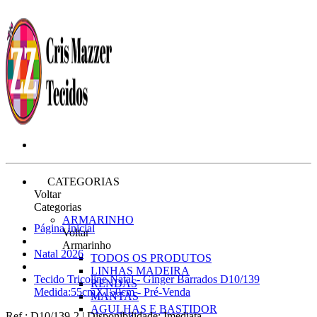
CATEGORIAS
Voltar
Categorias
ARMARINHO
Página Inicial
Voltar
Armarinho
Natal 2026
TODOS OS PRODUTOS
LINHAS MADEIRA
Tecido Tricoline Natal - Ginger Barrados D10/139
RENDAS
Medida:55cmX150cm - Pré-Venda
MANTAS
AGULHAS E BASTIDOR
Ref.:
D10/139-2
|
Disponibilidade:
Imediata