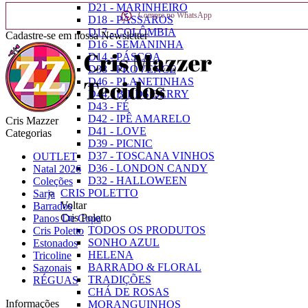
D21 - MARINHEIRO
Compre no WhatsApp
D18 - PÁSSAROS
D17 - COLÔMBIA
Cadastre-se em nossa Newsletter
D16 - SEMANINHA
D14 - PÁSCOA
D38 - PROVENCE
D46 - PLANETINHAS
D44 - BIRDS BERRY
D43 - FÉ
D42 - IPÊ AMARELO
Cris Mazzer
D41 - LOVE
Categorias
D39 - PICNIC
D37 - TOSCANA VINHOS
OUTLET
D36 - LONDON CANDY
Natal 2026
D32 - HALLOWEEN
Coleções
CRIS POLETTO
Sarja
Voltar
Barrados
Cris Poletto
Panos De Copa
TODOS OS PRODUTOS
Cris Poletto
SONHO AZUL
Estonados
HELENA
Tricoline
BARRADO & FLORAL
Sazonais
TRADIÇÕES
RÉGUAS
CHÁ DE ROSAS
Informações
MORANGUINHOS