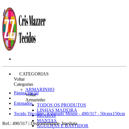
CATEGORIAS
Voltar
Categorias
ARMARINHO
Página Inicial
Voltar
Armarinho
Estonados
TODOS OS PRODUTOS
LINHAS MADEIRA
Tecido Tricoline - Estonado Mouse - 490/317 - 50cmx150cm
RENDAS
MANTAS
Ref.:
490/317
|
Disponibilidade:
Imediata
AGULHAS E BASTIDOR