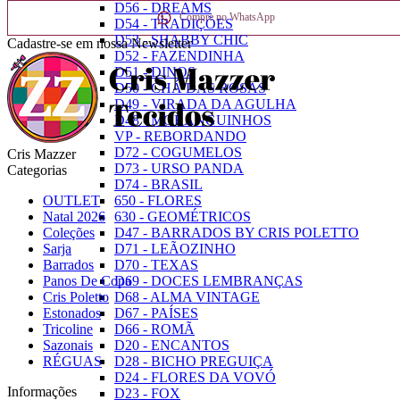
D56 - DREAMS
Compre no WhatsApp
D54 - TRADIÇÕES
D53 - SHABBY CHIC
Cadastre-se em nossa Newsletter
D52 - FAZENDINHA
D51 - DINOS
D50 - CHÁ DAS ROSAS
D49 - VIRADA DA AGULHA
D48 - MORANGUINHOS
VP - REBORDANDO
D72 - COGUMELOS
Cris Mazzer
D73 - URSO PANDA
Categorias
D74 - BRASIL
OUTLET
650 - FLORES
Natal 2026
630 - GEOMÉTRICOS
Coleções
D47 - BARRADOS BY CRIS POLETTO
Sarja
D71 - LEÃOZINHO
Barrados
D70 - TEXAS
Panos De Copa
D69 - DOCES LEMBRANÇAS
Cris Poletto
D68 - ALMA VINTAGE
Estonados
D67 - PAÍSES
Tricoline
D66 - ROMÃ
Sazonais
D20 - ENCANTOS
RÉGUAS
D28 - BICHO PREGUIÇA
D24 - FLORES DA VOVÓ
Informações
D23 - FOX