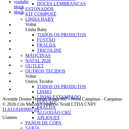
youtube
DOCES LEMBRANÇAS
tiktok
ESTONADOS
tiktok
KIT COMPOSÉ
LINHA BABY
Voltar
Linha Baby
TODOS OS PRODUTOS
FUSTÃO
FRALDA
TRICOLINE
MÁQUINAS
NATAL 2026
OUTLET
OUTROS TECIDOS
Voltar
Outros Tecidos
TODOS OS PRODUTOS
LINHO
LINHO ESTAMPADO
Avenida Doutor Hermas Braga 907
-
Nova Campinas
-
Campinas
FUSTÃO
© 2026 Cris Mazzer Comércio Textil LTDA
CNPJ:
FRALDA
11.613.018/0001-85
ALGODÃO CRÚ
Usamos
APLIQUES
PANOS DE COPA
SARJA