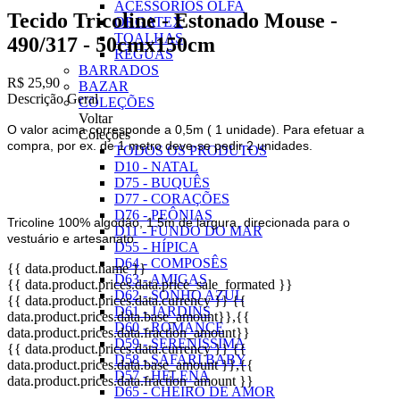
ACESSÓRIOS OLFA
Tecido Tricoline - Estonado Mouse -
ORGATEX
TOALHAS
490/317 - 50cmx150cm
RÉGUAS
BARRADOS
R$ 25,90
BAZAR
Descrição Geral
COLEÇÕES
Voltar
O valor acima corresponde a 0,5m ( 1 unidade). Para efetuar a
Coleções
compra, por ex. de 1 metro deve-se pedir 2 unidades.
TODOS OS PRODUTOS
D10 - NATAL
D75 - BUQUÊS
D77 - CORAÇÕES
D76 - PEÔNIAS
Tricoline 100% algodão, 1.5m de largura, direcionada para o
D11 - FUNDO DO MAR
vestuário e artesanato.
D55 - HÍPICA
D64 - COMPOSÊS
{{ data.product.name }}
D63 - AMIGAS
{{ data.product.prices.data.price_sale_formated }}
D62 - SONHO AZUL
{{ data.product.prices.data.currency }}
{{
D61 - JARDINS
data.product.prices.data.base_amount}}
,{{
D60 - ROMANCE
data.product.prices.data.fraction_amount}}
D59 - SERENÍSSIMA
{{ data.product.prices.data.currency }}
{{
D58 - SAFARI BABY
data.product.prices.data.base_amount }}
,{{
D57 - HELENA
data.product.prices.data.fraction_amount }}
D65 - CHEIRO DE AMOR