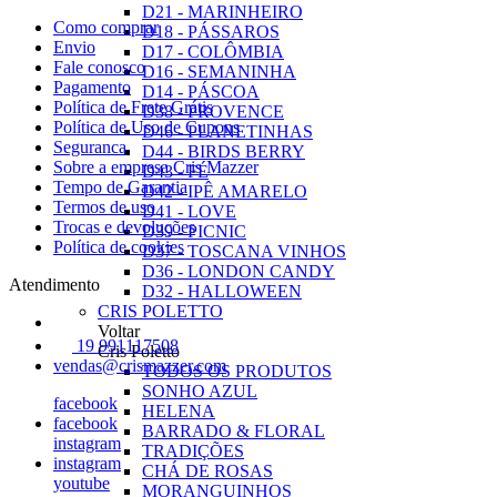
D21 - MARINHEIRO
Como comprar
D18 - PÁSSAROS
Envio
D17 - COLÔMBIA
Fale conosco
D16 - SEMANINHA
Pagamento
D14 - PÁSCOA
Política de Frete Grátis
D38 - PROVENCE
Política de Uso de Cupons
D46 - PLANETINHAS
Seguranca
D44 - BIRDS BERRY
Sobre a empresa Cris Mazzer
D43 - FÉ
Tempo de Garantia
D42 - IPÊ AMARELO
Termos de uso
D41 - LOVE
Trocas e devoluções
D39 - PICNIC
Política de cookies
D37 - TOSCANA VINHOS
D36 - LONDON CANDY
Atendimento
D32 - HALLOWEEN
CRIS POLETTO
Voltar
19 991117508
Cris Poletto
vendas@crismazzer.com
TODOS OS PRODUTOS
SONHO AZUL
facebook
HELENA
facebook
BARRADO & FLORAL
instagram
TRADIÇÕES
instagram
CHÁ DE ROSAS
youtube
MORANGUINHOS