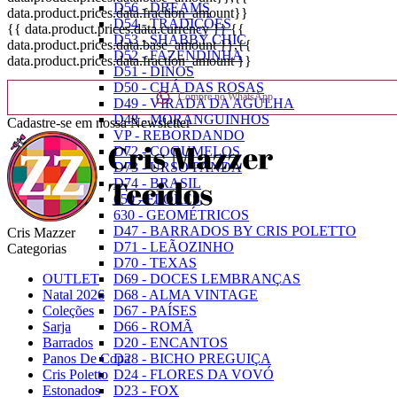
D56 - DREAMS
data.product.prices.data.fraction_amount}}
D54 - TRADIÇÕES
{{ data.product.prices.data.currency }}
{{
D53 - SHABBY CHIC
data.product.prices.data.base_amount }}
,{{
D52 - FAZENDINHA
data.product.prices.data.fraction_amount }}
D51 - DINOS
D50 - CHÁ DAS ROSAS
Compre no WhatsApp
D49 - VIRADA DA AGULHA
D48 - MORANGUINHOS
Cadastre-se em nossa Newsletter
VP - REBORDANDO
D72 - COGUMELOS
D73 - URSO PANDA
D74 - BRASIL
650 - FLORES
630 - GEOMÉTRICOS
D47 - BARRADOS BY CRIS POLETTO
Cris Mazzer
D71 - LEÃOZINHO
Categorias
D70 - TEXAS
OUTLET
D69 - DOCES LEMBRANÇAS
Natal 2026
D68 - ALMA VINTAGE
Coleções
D67 - PAÍSES
Sarja
D66 - ROMÃ
Barrados
D20 - ENCANTOS
Panos De Copa
D28 - BICHO PREGUIÇA
Cris Poletto
D24 - FLORES DA VOVÓ
Estonados
D23 - FOX