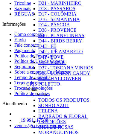
Tricoline
D21 - MARINHEIRO
Sazonais
D18 - PÁSSAROS
RÉGUAS
D17 - COLÔMBIA
D16 - SEMANINHA
Informações
D14 - PÁSCOA
D38 - PROVENCE
Como comprar
D46 - PLANETINHAS
Envio
D44 - BIRDS BERRY
Fale conosco
D43 - FÉ
Pagamento
D42 - IPÊ AMARELO
Política de Frete Grátis
D41 - LOVE
Política de Uso de Cupons
D39 - PICNIC
Seguranca
D37 - TOSCANA VINHOS
Sobre a empresa Cris Mazzer
D36 - LONDON CANDY
Tempo de Garantia
D32 - HALLOWEEN
Termos de uso
CRIS POLETTO
Trocas e devoluções
Voltar
Política de cookies
Cris Poletto
TODOS OS PRODUTOS
Atendimento
SONHO AZUL
HELENA
BARRADO & FLORAL
19 991117508
TRADIÇÕES
vendas@crismazzer.com
CHÁ DE ROSAS
MORANGUINHOS