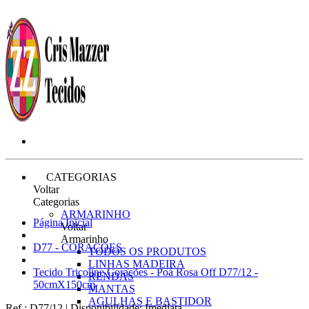
CATEGORIAS
Voltar
Categorias
ARMARINHO
Página Inicial
Voltar
Armarinho
D77 - CORAÇÕES
TODOS OS PRODUTOS
LINHAS MADEIRA
Tecido Tricoline Corações - Poá Rosa Off D77/12 -
RENDAS
50cmX150cm
MANTAS
AGULHAS E BASTIDOR
Ref.:
D77/12
|
Disponibilidade:
Imediata