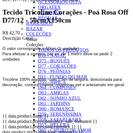
ACESSÓRIOS OLFA
ORGATEX
Tecido Tricoline Corações - Poá Rosa Off
TOALHAS
RÉGUAS
D77/12 - 50cmX150cm
BARRADOS
BAZAR
R$ 42,70
COLEÇÕES
Descrição Geral
Voltar
Coleções
O valor corresponde a 50cm (1 unidade).
TODOS OS PRODUTOS
Para efetuar a compra, por ex. de 1 metro deve-se pedir 2
D10 - NATAL
unidades.
D75 - BUQUÊS
D77 - CORAÇÕES
D76 - PEÔNIAS
D11 - FUNDO DO MAR
Tricoline 100% algodão, com 1.5m de largura, direcionada para
D55 - HÍPICA
decoração, costura criativa, roupinhas pet e artesanato em geral.
D64 - COMPOSÊS
D63 - AMIGAS
D62 - SONHO AZUL
D61 - JARDINS
D60 - ROMANCE
D59 - SERENÍSSIMA
{{ data.product.name }}
D58 - SAFARI BABY
{{ data.product.prices.data.price_sale_formated }}
D57 - HELENA
{{ data.product.prices.data.currency }}
{{
D65 - CHEIRO DE AMOR
data.product.prices.data.base_amount}}
,{{