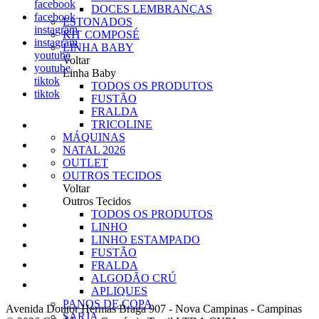
facebook
DOCES LEMBRANÇAS
facebook
ESTONADOS
instagram
KIT COMPOSÉ
instagram
LINHA BABY
youtube
Voltar
youtube
Linha Baby
tiktok
TODOS OS PRODUTOS
tiktok
FUSTÃO
FRALDA
TRICOLINE
MÁQUINAS
NATAL 2026
OUTLET
OUTROS TECIDOS
Voltar
Outros Tecidos
TODOS OS PRODUTOS
LINHO
LINHO ESTAMPADO
FUSTÃO
FRALDA
ALGODÃO CRÚ
APLIQUES
PANOS DE COPA
Avenida Doutor Hermas Braga 907
-
Nova Campinas
-
Campinas
SARJA