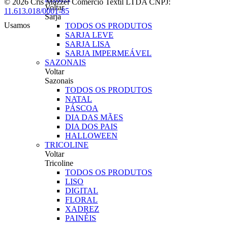
© 2026 Cris Mazzer Comércio Textil LTDA
CNPJ:
Voltar
11.613.018/0001-85
Sarja
Usamos
TODOS OS PRODUTOS
SARJA LEVE
SARJA LISA
SARJA IMPERMEÁVEL
SAZONAIS
Voltar
Sazonais
TODOS OS PRODUTOS
NATAL
PÁSCOA
DIA DAS MÃES
DIA DOS PAIS
HALLOWEEN
TRICOLINE
Voltar
Tricoline
TODOS OS PRODUTOS
LISO
DIGITAL
FLORAL
XADREZ
PAINÉIS