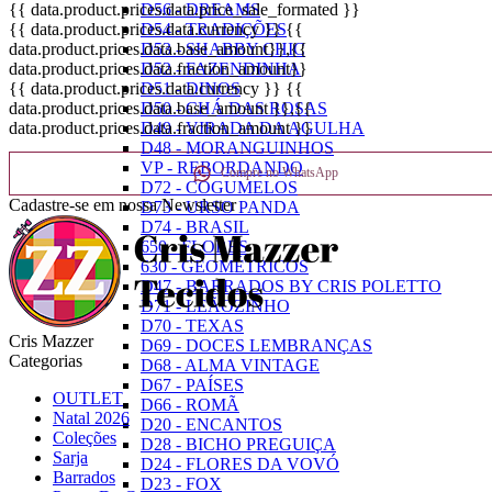
{{ data.product.prices.data.price_sale_formated }}
D56 - DREAMS
{{ data.product.prices.data.currency }}
{{
D54 - TRADIÇÕES
data.product.prices.data.base_amount}}
,{{
D53 - SHABBY CHIC
data.product.prices.data.fraction_amount}}
D52 - FAZENDINHA
{{ data.product.prices.data.currency }}
{{
D51 - DINOS
data.product.prices.data.base_amount }}
,{{
D50 - CHÁ DAS ROSAS
data.product.prices.data.fraction_amount }}
D49 - VIRADA DA AGULHA
D48 - MORANGUINHOS
VP - REBORDANDO
Compre no WhatsApp
D72 - COGUMELOS
Cadastre-se em nossa Newsletter
D73 - URSO PANDA
D74 - BRASIL
650 - FLORES
630 - GEOMÉTRICOS
D47 - BARRADOS BY CRIS POLETTO
D71 - LEÃOZINHO
D70 - TEXAS
Cris Mazzer
D69 - DOCES LEMBRANÇAS
Categorias
D68 - ALMA VINTAGE
D67 - PAÍSES
OUTLET
D66 - ROMÃ
Natal 2026
D20 - ENCANTOS
Coleções
D28 - BICHO PREGUIÇA
Sarja
D24 - FLORES DA VOVÓ
Barrados
D23 - FOX