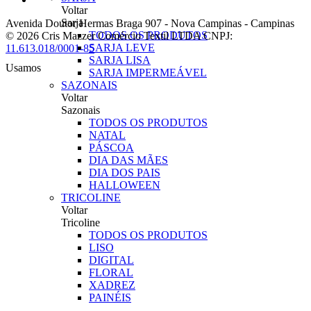
Voltar
Sarja
Avenida Doutor Hermas Braga 907
-
Nova Campinas
-
Campinas
TODOS OS PRODUTOS
© 2026 Cris Mazzer Comércio Textil LTDA
CNPJ:
SARJA LEVE
11.613.018/0001-85
SARJA LISA
Usamos
SARJA IMPERMEÁVEL
SAZONAIS
Voltar
Sazonais
TODOS OS PRODUTOS
NATAL
PÁSCOA
DIA DAS MÃES
DIA DOS PAIS
HALLOWEEN
TRICOLINE
Voltar
Tricoline
TODOS OS PRODUTOS
LISO
DIGITAL
FLORAL
XADREZ
PAINÉIS