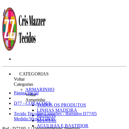
CATEGORIAS
Voltar
Categorias
ARMARINHO
Página Inicial
Voltar
Armarinho
D77 - CORAÇÕES
TODOS OS PRODUTOS
LINHAS MADEIRA
Tecido Tricoline Corações - Barrados D77/05
RENDAS
Medida:50cmX150cm
MANTAS
AGULHAS E BASTIDOR
Ref.:
D77/05-1
|
Disponibilidade:
Imediata