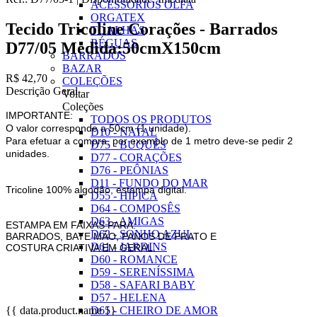
ACESSÓRIOS OLFA
ORGATEX
Tecido Tricoline Corações - Barrados
TOALHAS
RÉGUAS
D77/05 Medida:50cmX150cm
BARRADOS
BAZAR
R$ 42,70
COLEÇÕES
Descrição Geral
Voltar
Coleções
IMPORTANTE:
TODOS OS PRODUTOS
O valor corresponde a 50cm (1 unidade).
D10 - NATAL
Para efetuar a compra, por exemplo de 1 metro deve-se pedir 2
D75 - BUQUÊS
unidades.
D77 - CORAÇÕES
D76 - PEÔNIAS
D11 - FUNDO DO MAR
Tricoline 100% algodão, estampa digital.
D55 - HÍPICA
D64 - COMPOSÊS
D63 - AMIGAS
ESTAMPA EM FAIXAS PARA:
D62 - SONHO AZUL
BARRADOS, BATE MÃO, PANOS DE PRATO E
D61 - JARDINS
COSTURA CRIATIVA EM GERAL.
D60 - ROMANCE
D59 - SERENÍSSIMA
D58 - SAFARI BABY
D57 - HELENA
{{ data.product.name }}
D65 - CHEIRO DE AMOR