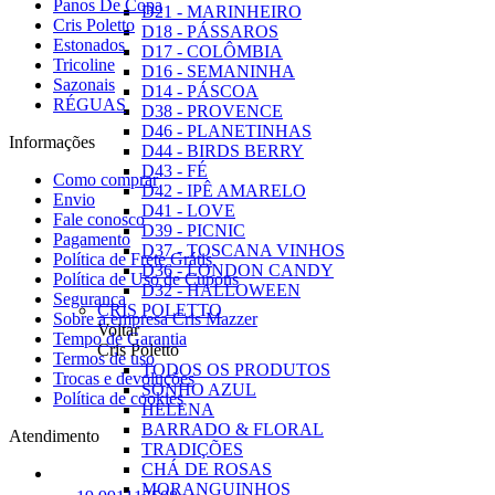
Panos De Copa
D21 - MARINHEIRO
Cris Poletto
D18 - PÁSSAROS
Estonados
D17 - COLÔMBIA
Tricoline
D16 - SEMANINHA
Sazonais
D14 - PÁSCOA
RÉGUAS
D38 - PROVENCE
D46 - PLANETINHAS
Informações
D44 - BIRDS BERRY
D43 - FÉ
Como comprar
D42 - IPÊ AMARELO
Envio
D41 - LOVE
Fale conosco
D39 - PICNIC
Pagamento
D37 - TOSCANA VINHOS
Política de Frete Grátis
D36 - LONDON CANDY
Política de Uso de Cupons
D32 - HALLOWEEN
Seguranca
CRIS POLETTO
Sobre a empresa Cris Mazzer
Voltar
Tempo de Garantia
Cris Poletto
Termos de uso
TODOS OS PRODUTOS
Trocas e devoluções
SONHO AZUL
Política de cookies
HELENA
BARRADO & FLORAL
Atendimento
TRADIÇÕES
CHÁ DE ROSAS
MORANGUINHOS