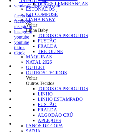
19 991117508
DOCES LEMBRANÇAS
vendas@crismazzer.com
ESTONADOS
KIT COMPOSÉ
facebook
LINHA BABY
facebook
Voltar
instagram
Linha Baby
instagram
TODOS OS PRODUTOS
youtube
FUSTÃO
youtube
FRALDA
tiktok
TRICOLINE
tiktok
MÁQUINAS
NATAL 2026
OUTLET
OUTROS TECIDOS
Voltar
Outros Tecidos
TODOS OS PRODUTOS
LINHO
LINHO ESTAMPADO
FUSTÃO
FRALDA
ALGODÃO CRÚ
APLIQUES
PANOS DE COPA
SARJA