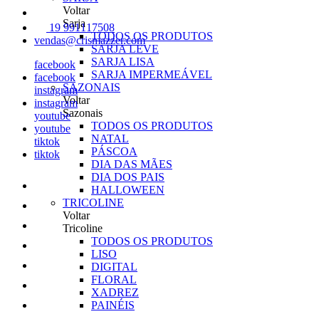
Voltar
Sarja
19 991117508
TODOS OS PRODUTOS
vendas@crismazzer.com
SARJA LEVE
SARJA LISA
facebook
SARJA IMPERMEÁVEL
facebook
SAZONAIS
instagram
Voltar
instagram
Sazonais
youtube
TODOS OS PRODUTOS
youtube
NATAL
tiktok
PÁSCOA
tiktok
DIA DAS MÃES
DIA DOS PAIS
HALLOWEEN
TRICOLINE
Voltar
Tricoline
TODOS OS PRODUTOS
LISO
DIGITAL
FLORAL
XADREZ
PAINÉIS