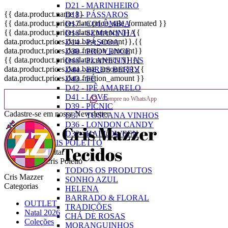
D21 - MARINHEIRO
{{ data.product.name }}
D18 - PÁSSAROS
{{ data.product.prices.data.price_sale_formated }}
D17 - COLÔMBIA
{{ data.product.prices.data.currency }}
{{
D16 - SEMANINHA
data.product.prices.data.base_amount}}
,{{
D14 - PÁSCOA
data.product.prices.data.fraction_amount}}
D38 - PROVENCE
{{ data.product.prices.data.currency }}
{{
D46 - PLANETINHAS
data.product.prices.data.base_amount }}
,{{
D44 - BIRDS BERRY
data.product.prices.data.fraction_amount }}
D43 - FÉ
D42 - IPÊ AMARELO
D41 - LOVE
Compre no WhatsApp
D39 - PICNIC
Cadastre-se em nossa Newsletter
D37 - TOSCANA VINHOS
D36 - LONDON CANDY
D32 - HALLOWEEN
CRIS POLETTO
Voltar
Cris Poletto
TODOS OS PRODUTOS
Cris Mazzer
SONHO AZUL
Categorias
HELENA
BARRADO & FLORAL
OUTLET
TRADIÇÕES
Natal 2026
CHÁ DE ROSAS
Coleções
MORANGUINHOS