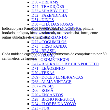
D56 - DREAMS
D54 - TRADIÇÕES
D53 - SHABBY CHIC
D52 - FAZENDINHA
D51 - DINOS
D50 - CHÁ DAS ROSAS
Indicado para Panos de Prato (Copa) com barrados, pintura,
D49 - VIRADA DA AGULHA
bordado, aplique, bico, patchwork, toalhas de chá, forro, entre
D48 - MORANGUINHOS
outras utilidades de artesanatos.
VP - REBORDANDO
D72 - COGUMELOS
D73 - URSO PANDA
D74 - BRASIL
Cada unidade corresponde a 70 centímetros de comprimento por 50
650 - FLORES
centímetros de largura.
630 - GEOMÉTRICOS
D47 - BARRADOS BY CRIS POLETTO
D71 - LEÃOZINHO
D70 - TEXAS
D69 - DOCES LEMBRANÇAS
D68 - ALMA VINTAGE
D67 - PAÍSES
D66 - ROMÃ
D20 - ENCANTOS
D28 - BICHO PREGUIÇA
D24 - FLORES DA VOVÓ
D23 - FOX