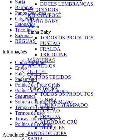
Sarja
DOCES LEMBRANÇAS
Barrados
ESTONADOS
Panos De Copa
KIT COMPOSÉ
Cris Poletto
LINHA BABY
Estonados
Voltar
Tricoline
Linha Baby
Sazonais
TODOS OS PRODUTOS
RÉGUAS
FUSTÃO
FRALDA
Informações
TRICOLINE
MÁQUINAS
Como comprar
NATAL 2026
Envio
OUTLET
Fale conosco
OUTROS TECIDOS
Pagamento
Voltar
Política de Frete Grátis
Outros Tecidos
Política de Uso de Cupons
TODOS OS PRODUTOS
Seguranca
LINHO
Sobre a empresa Cris Mazzer
LINHO ESTAMPADO
Tempo de Garantia
FUSTÃO
Termos de uso
FRALDA
Trocas e devoluções
ALGODÃO CRÚ
Política de cookies
APLIQUES
PANOS DE COPA
Atendimento
SARJA