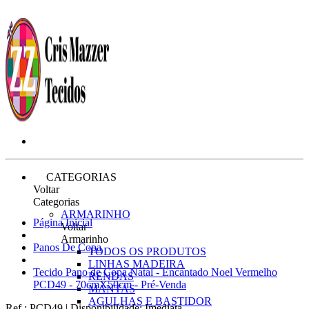
CATEGORIAS
Voltar
Categorias
ARMARINHO
Página Inicial
Voltar
Armarinho
Panos De Copa
TODOS OS PRODUTOS
LINHAS MADEIRA
Tecido Pano de Copa Natal - Encantado Noel Vermelho
RENDAS
PCD49 - 70cmX50cm - Pré-Venda
MANTAS
AGULHAS E BASTIDOR
Ref.:
PCD49
|
Disponibilidade:
Imediata