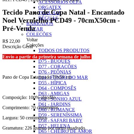
ACESSÓRIOS OLFA
ORGATEX
Tecido Pano de Copa Natal - Encantado
TOALHAS
RÉGUAS
Noel Vermelho PCD49 - 70cmX50cm -
BARRADOS
Pré-Venda
BAZAR
COLEÇÕES
Voltar
R$ 22,00
Coleções
Descrição Geral
TODOS OS PRODUTOS
D10 - NATAL
Envio a partir da primeira semana de julho
D75 - BUQUÊS
D77 - CORAÇÕES
D76 - PEÔNIAS
Pano de Copa Estampado 70x50 cm
D11 - FUNDO DO MAR
D55 - HÍPICA
D64 - COMPOSÊS
D63 - AMIGAS
Composição: 100% algodão
D62 - SONHO AZUL
D61 - JARDINS
Comprimento: 70 centímetros
D60 - ROMANCE
D59 - SERENÍSSIMA
Largura: 50 centímetros
D58 - SAFARI BABY
D57 - HELENA
Gramatura: 226 gramas por metro quadrado.
D65 - CHEIRO DE AMOR