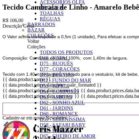
ACESSÓRIOS OLFA
Tecido Cambraia de Linho - Amarelo Bebê
ORGATEX
TOALHAS
RÉGUAS
R$ 106,00
BARRADOS
Descrição Geral
BAZAR
COLEÇÕES
O Valor acima corresponde a 0,5m (1 unidade), Para efetuar a compr
Voltar
Coleções
TODOS OS PRODUTOS
D10 - NATAL
Composição: Cambraia de Linho 100%, com 1,40m de largura.
D75 - BUQUÊS
D77 - CORAÇÕES
Tecido com 1.40 m de largura, indicado para o vestuário, kit de bebe
D76 - PEÔNIAS
{{ data.product.name }}
D11 - FUNDO DO MAR
{{ data.product.prices.data.price_sale_formated }}
D55 - HÍPICA
{{ data.product.prices.data.currency }}
{{ data.product.prices.data.
D64 - COMPOSÊS
{{ data.product.prices.data.currency }}
{{ data.product.prices.data.
D63 - AMIGAS
D62 - SONHO AZUL
D61 - JARDINS
D60 - ROMANCE
Cadastre-se em nossa Newsletter
D59 - SERENÍSSIMA
D58 - SAFARI BABY
D57 - HELENA
D65 - CHEIRO DE AMOR