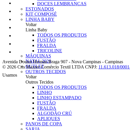
DOCES LEMBRANÇAS
ESTONADOS
KIT COMPOSÉ
LINHA BABY
Voltar
Linha Baby
TODOS OS PRODUTOS
FUSTÃO
FRALDA
TRICOLINE
MÁQUINAS
NATAL 2026
Avenida Doutor Hermas Braga 907
-
Nova Campinas
-
Campinas
OUTLET
© 2026 Cris Mazzer Comércio Textil LTDA
CNPJ:
11.613.018/0001
OUTROS TECIDOS
Usamos
Voltar
Outros Tecidos
TODOS OS PRODUTOS
LINHO
LINHO ESTAMPADO
FUSTÃO
FRALDA
ALGODÃO CRÚ
APLIQUES
PANOS DE COPA
SARJA