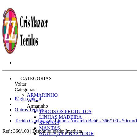
CATEGORIAS
Voltar
Categorias
ARMARINHO
Página Inicial
Voltar
Armarinho
Outros Tecidos
TODOS OS PRODUTOS
LINHAS MADEIRA
Tecido Cambraia de Linho - Amarelo Bebê - 366/100 - 50cm
RENDAS
MANTAS
Ref.:
366/100
|
Disponibilidade:
Imediata
AGULHAS E BASTIDOR