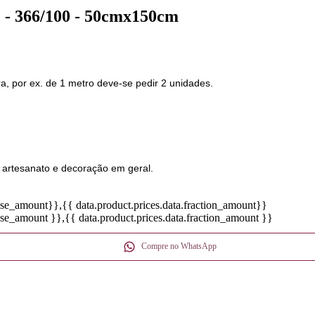
 - 366/100 - 50cmx150cm
a, por ex. de 1 metro deve-se pedir 2 unidades.
, artesanato e decoração em geral.
base_amount}}
,{{ data.product.prices.data.fraction_amount}}
base_amount }}
,{{ data.product.prices.data.fraction_amount }}
Compre no WhatsApp