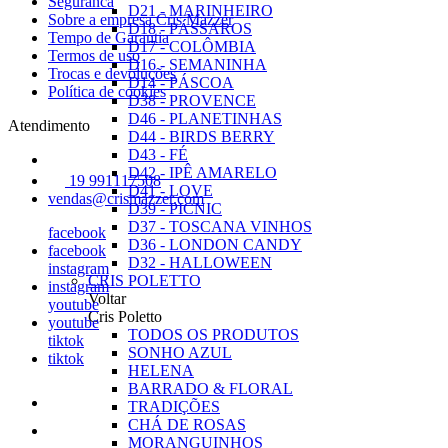
Seguranca
D21 - MARINHEIRO
Sobre a empresa Cris Mazzer
D18 - PÁSSAROS
Tempo de Garantia
D17 - COLÔMBIA
Termos de uso
D16 - SEMANINHA
Trocas e devoluções
D14 - PÁSCOA
Política de cookies
D38 - PROVENCE
D46 - PLANETINHAS
Atendimento
D44 - BIRDS BERRY
D43 - FÉ
D42 - IPÊ AMARELO
19 991117508
D41 - LOVE
vendas@crismazzer.com
D39 - PICNIC
D37 - TOSCANA VINHOS
facebook
D36 - LONDON CANDY
facebook
D32 - HALLOWEEN
instagram
CRIS POLETTO
instagram
Voltar
youtube
Cris Poletto
youtube
TODOS OS PRODUTOS
tiktok
SONHO AZUL
tiktok
HELENA
BARRADO & FLORAL
TRADIÇÕES
CHÁ DE ROSAS
MORANGUINHOS