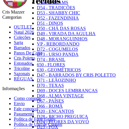
D56 - DREAMS
D54 - TRADIÇÕES
Cris Mazzer
D53 - SHABBY CHIC
Categorias
D52 - FAZENDINHA
D51 - DINOS
OUTLET
D50 - CHÁ DAS ROSAS
Natal 2026
D49 - VIRADA DA AGULHA
Coleções
D48 - MORANGUINHOS
Sarja
VP - REBORDANDO
Barrados
D72 - COGUMELOS
Panos De Copa
D73 - URSO PANDA
Cris Poletto
D74 - BRASIL
Estonados
650 - FLORES
Tricoline
630 - GEOMÉTRICOS
Sazonais
D47 - BARRADOS BY CRIS POLETTO
RÉGUAS
D71 - LEÃOZINHO
D70 - TEXAS
Informações
D69 - DOCES LEMBRANÇAS
D68 - ALMA VINTAGE
Como comprar
D67 - PAÍSES
Envio
D66 - ROMÃ
Fale conosco
D20 - ENCANTOS
Pagamento
D28 - BICHO PREGUIÇA
Política de Frete Grátis
D24 - FLORES DA VOVÓ
Política de Uso de Cupons
D23 - FOX