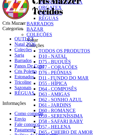
ACESSÓRIOS OLFA
ORGATEX
TOALHAS
RÉGUAS
Cris Mazzer
BARRADOS
Categorias
BAZAR
COLEÇÕES
OUTLET
Voltar
Natal 2026
Coleções
Coleções
TODOS OS PRODUTOS
Sarja
D10 - NATAL
Barrados
D75 - BUQUÊS
Panos De Copa
D77 - CORAÇÕES
Cris Poletto
D76 - PEÔNIAS
Estonados
D11 - FUNDO DO MAR
Tricoline
D55 - HÍPICA
Sazonais
D64 - COMPOSÊS
RÉGUAS
D63 - AMIGAS
D62 - SONHO AZUL
Informações
D61 - JARDINS
D60 - ROMANCE
Como comprar
D59 - SERENÍSSIMA
Envio
D58 - SAFARI BABY
Fale conosco
D57 - HELENA
Pagamento
D65 - CHEIRO DE AMOR