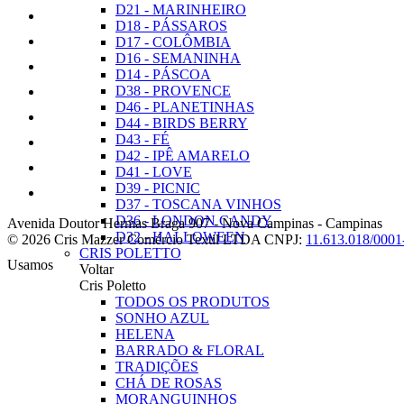
D21 - MARINHEIRO
D18 - PÁSSAROS
D17 - COLÔMBIA
D16 - SEMANINHA
D14 - PÁSCOA
D38 - PROVENCE
D46 - PLANETINHAS
D44 - BIRDS BERRY
D43 - FÉ
D42 - IPÊ AMARELO
D41 - LOVE
D39 - PICNIC
D37 - TOSCANA VINHOS
D36 - LONDON CANDY
Avenida Doutor Hermas Braga 907
-
Nova Campinas
-
Campinas
D32 - HALLOWEEN
© 2026 Cris Mazzer Comércio Textil LTDA
CNPJ:
11.613.018/0001
CRIS POLETTO
Usamos
Voltar
Cris Poletto
TODOS OS PRODUTOS
SONHO AZUL
HELENA
BARRADO & FLORAL
TRADIÇÕES
CHÁ DE ROSAS
MORANGUINHOS