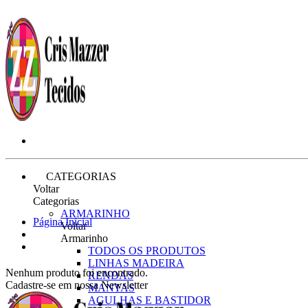
CATEGORIAS
Voltar
Categorias
ARMARINHO
Página Inicial
Voltar
Armarinho
TODOS OS PRODUTOS
LINHAS MADEIRA
Nenhum produto foi encontrado.
RENDAS
Cadastre-se em nossa Newsletter
MANTAS
AGULHAS E BASTIDOR