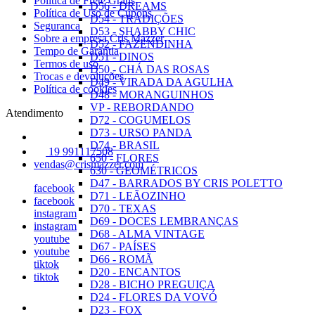
Política de Frete Grátis
D56 - DREAMS
Política de Uso de Cupons
D54 - TRADIÇÕES
Seguranca
D53 - SHABBY CHIC
Sobre a empresa Cris Mazzer
D52 - FAZENDINHA
Tempo de Garantia
D51 - DINOS
Termos de uso
D50 - CHÁ DAS ROSAS
Trocas e devoluções
D49 - VIRADA DA AGULHA
Política de cookies
D48 - MORANGUINHOS
VP - REBORDANDO
Atendimento
D72 - COGUMELOS
D73 - URSO PANDA
D74 - BRASIL
19 991117508
650 - FLORES
vendas@crismazzer.com
630 - GEOMÉTRICOS
D47 - BARRADOS BY CRIS POLETTO
facebook
D71 - LEÃOZINHO
facebook
D70 - TEXAS
instagram
D69 - DOCES LEMBRANÇAS
instagram
D68 - ALMA VINTAGE
youtube
D67 - PAÍSES
youtube
D66 - ROMÃ
tiktok
D20 - ENCANTOS
tiktok
D28 - BICHO PREGUIÇA
D24 - FLORES DA VOVÓ
D23 - FOX