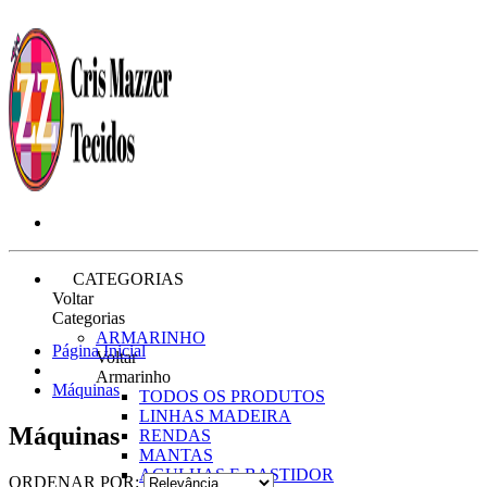
CATEGORIAS
Voltar
Categorias
ARMARINHO
Página Inicial
Voltar
Armarinho
Máquinas
TODOS OS PRODUTOS
LINHAS MADEIRA
Máquinas
RENDAS
MANTAS
AGULHAS E BASTIDOR
ORDENAR POR: