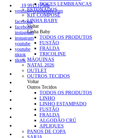
DOCES LEMBRANÇAS
19 991117508
ESTONADOS
vendas@crismazzer.com
KIT COMPOSÉ
LINHA BABY
facebook
Voltar
facebook
Linha Baby
instagram
TODOS OS PRODUTOS
instagram
FUSTÃO
youtube
FRALDA
youtube
TRICOLINE
tiktok
MÁQUINAS
tiktok
NATAL 2026
OUTLET
OUTROS TECIDOS
Voltar
Outros Tecidos
TODOS OS PRODUTOS
LINHO
LINHO ESTAMPADO
FUSTÃO
FRALDA
ALGODÃO CRÚ
APLIQUES
PANOS DE COPA
SARJA