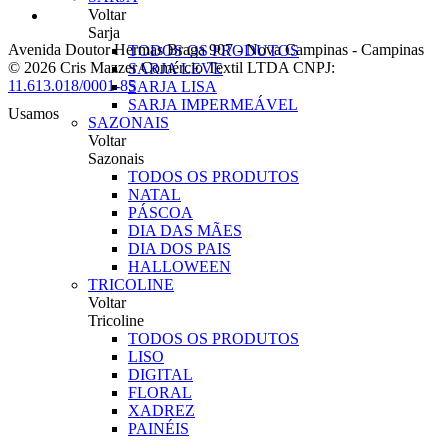
Voltar
Sarja
Avenida Doutor Hermas Braga 907
-
Nova Campinas
-
Campinas
TODOS OS PRODUTOS
© 2026 Cris Mazzer Comércio Textil LTDA
CNPJ:
SARJA LEVE
11.613.018/0001-85
SARJA LISA
SARJA IMPERMEÁVEL
Usamos
SAZONAIS
Voltar
Sazonais
TODOS OS PRODUTOS
NATAL
PÁSCOA
DIA DAS MÃES
DIA DOS PAIS
HALLOWEEN
TRICOLINE
Voltar
Tricoline
TODOS OS PRODUTOS
LISO
DIGITAL
FLORAL
XADREZ
PAINÉIS