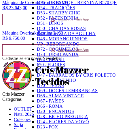
Máquina de Costura Bernina B570 QE - BERNINA B570 QE
D56 - DREAMS
R$ 23.643,
00
D54 - TRADIÇÕES
D53 - SHABBY CHIC
D52 - FAZENDINHA
Compre no WhatsApp
D51 - DINOS
D50 - CHÁ DAS ROSAS
Máquina Overlock Bernina L460
D49 - VIRADA DA AGULHA
R$ 9.750,
00
D48 - MORANGUINHOS
VP - REBORDANDO
D72 - COGUMELOS
Compre no WhatsApp
D73 - URSO PANDA
Cadastre-se em nossa Newsletter
D74 - BRASIL
650 - FLORES
630 - GEOMÉTRICOS
D47 - BARRADOS BY CRIS POLETTO
D71 - LEÃOZINHO
D70 - TEXAS
D69 - DOCES LEMBRANÇAS
Cris Mazzer
D68 - ALMA VINTAGE
Categorias
D67 - PAÍSES
D66 - ROMÃ
OUTLET
D20 - ENCANTOS
Natal 2026
D28 - BICHO PREGUIÇA
Coleções
D24 - FLORES DA VOVÓ
Sarja
D23 - FOX