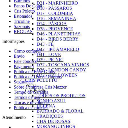
Barrados
D21 - MARINHEIRO
Panos De Copa
D18 - PÁSSAROS
Cris Poletto
D17 - COLÔMBIA
Estonados
D16 - SEMANINHA
Tricoline
D14 - PÁSCOA
Sazonais
D38 - PROVENCE
RÉGUAS
D46 - PLANETINHAS
D44 - BIRDS BERRY
Informações
D43 - FÉ
D42 - IPÊ AMARELO
Como comprar
D41 - LOVE
Envio
D39 - PICNIC
Fale conosco
D37 - TOSCANA VINHOS
Pagamento
D36 - LONDON CANDY
Política de Frete Grátis
D32 - HALLOWEEN
Política de Uso de Cupons
CRIS POLETTO
Seguranca
Voltar
Sobre a empresa Cris Mazzer
Cris Poletto
Tempo de Garantia
TODOS OS PRODUTOS
Termos de uso
SONHO AZUL
Trocas e devoluções
HELENA
Política de cookies
BARRADO & FLORAL
TRADIÇÕES
Atendimento
CHÁ DE ROSAS
MORANGUINHOS