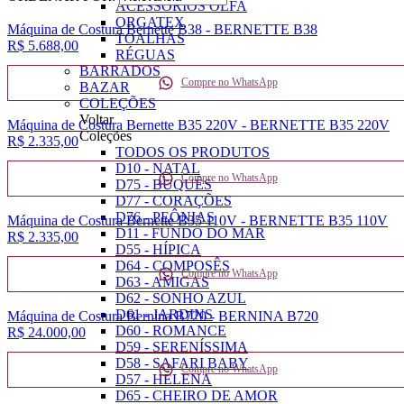
ACESSÓRIOS OLFA
ORGATEX
Máquina de Costura Bernette B38 - BERNETTE B38
TOALHAS
R$ 5.688,
00
RÉGUAS
BARRADOS
Compre no WhatsApp
BAZAR
COLEÇÕES
Voltar
Máquina de Costura Bernette B35 220V - BERNETTE B35 220V
Coleções
R$ 2.335,
00
TODOS OS PRODUTOS
D10 - NATAL
Compre no WhatsApp
D75 - BUQUÊS
D77 - CORAÇÕES
D76 - PEÔNIAS
Máquina de Costura Bernette B35 110V - BERNETTE B35 110V
D11 - FUNDO DO MAR
R$ 2.335,
00
D55 - HÍPICA
D64 - COMPOSÊS
Compre no WhatsApp
D63 - AMIGAS
D62 - SONHO AZUL
D61 - JARDINS
Máquina de Costura Bernina B720 - BERNINA B720
D60 - ROMANCE
R$ 24.000,
00
D59 - SERENÍSSIMA
D58 - SAFARI BABY
Compre no WhatsApp
D57 - HELENA
D65 - CHEIRO DE AMOR