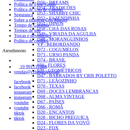
D56 - DREAMS
Política de Frete Grátis
D54 - TRADIÇÕES
Política de Uso de Cupons
D53 - SHABBY CHIC
Seguranca
D52 - FAZENDINHA
Sobre a empresa Cris Mazzer
D51 - DINOS
Tempo de Garantia
D50 - CHÁ DAS ROSAS
Termos de uso
D49 - VIRADA DA AGULHA
Trocas e devoluções
D48 - MORANGUINHOS
Política de cookies
VP - REBORDANDO
D72 - COGUMELOS
Atendimento
D73 - URSO PANDA
D74 - BRASIL
650 - FLORES
19 991117508
630 - GEOMÉTRICOS
vendas@crismazzer.com
D47 - BARRADOS BY CRIS POLETTO
D71 - LEÃOZINHO
facebook
D70 - TEXAS
facebook
D69 - DOCES LEMBRANÇAS
instagram
D68 - ALMA VINTAGE
instagram
D67 - PAÍSES
youtube
D66 - ROMÃ
youtube
D20 - ENCANTOS
tiktok
D28 - BICHO PREGUIÇA
tiktok
D24 - FLORES DA VOVÓ
D23 - FOX