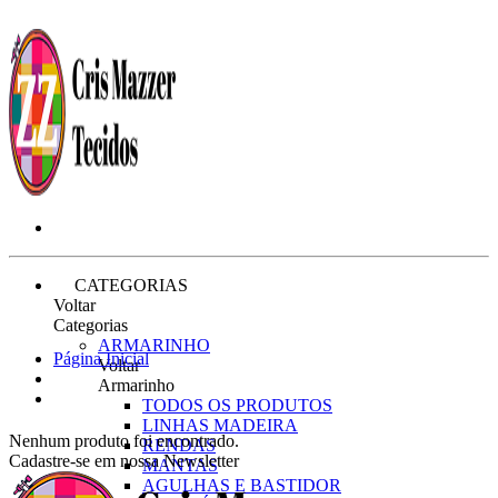
CATEGORIAS
Voltar
Categorias
ARMARINHO
Página Inicial
Voltar
Armarinho
TODOS OS PRODUTOS
LINHAS MADEIRA
Nenhum produto foi encontrado.
RENDAS
Cadastre-se em nossa Newsletter
MANTAS
AGULHAS E BASTIDOR