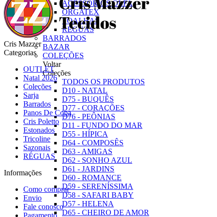
ACESSÓRIOS OLFA
ORGATEX
TOALHAS
RÉGUAS
BARRADOS
Cris Mazzer
BAZAR
Categorias
COLEÇÕES
Voltar
OUTLET
Coleções
Natal 2026
TODOS OS PRODUTOS
Coleções
D10 - NATAL
Sarja
D75 - BUQUÊS
Barrados
D77 - CORAÇÕES
Panos De Copa
D76 - PEÔNIAS
Cris Poletto
D11 - FUNDO DO MAR
Estonados
D55 - HÍPICA
Tricoline
D64 - COMPOSÊS
Sazonais
D63 - AMIGAS
RÉGUAS
D62 - SONHO AZUL
D61 - JARDINS
Informações
D60 - ROMANCE
D59 - SERENÍSSIMA
Como comprar
D58 - SAFARI BABY
Envio
D57 - HELENA
Fale conosco
D65 - CHEIRO DE AMOR
Pagamento