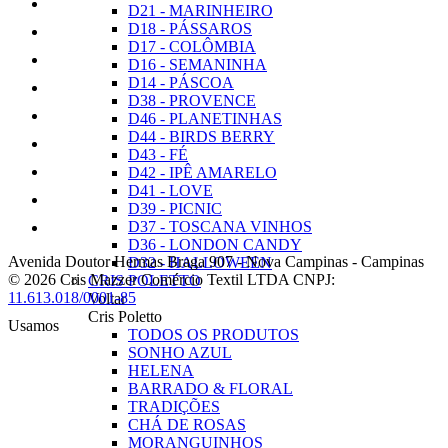
D21 - MARINHEIRO
D18 - PÁSSAROS
D17 - COLÔMBIA
D16 - SEMANINHA
D14 - PÁSCOA
D38 - PROVENCE
D46 - PLANETINHAS
D44 - BIRDS BERRY
D43 - FÉ
D42 - IPÊ AMARELO
D41 - LOVE
D39 - PICNIC
D37 - TOSCANA VINHOS
D36 - LONDON CANDY
Avenida Doutor Hermas Braga 907
-
Nova Campinas
-
Campinas
D32 - HALLOWEEN
© 2026 Cris Mazzer Comércio Textil LTDA
CNPJ:
CRIS POLETTO
11.613.018/0001-85
Voltar
Cris Poletto
Usamos
TODOS OS PRODUTOS
SONHO AZUL
HELENA
BARRADO & FLORAL
TRADIÇÕES
CHÁ DE ROSAS
MORANGUINHOS