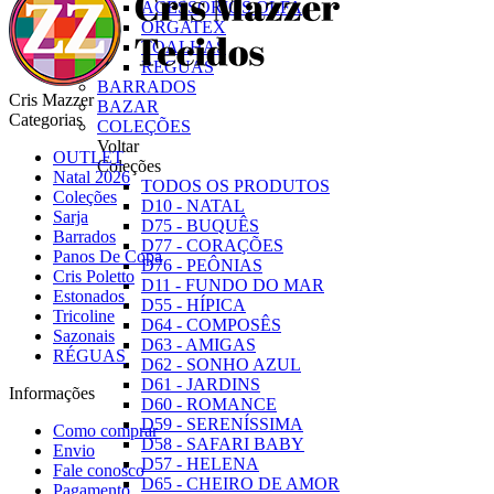
ACESSÓRIOS OLFA
ORGATEX
TOALHAS
RÉGUAS
BARRADOS
Cris Mazzer
BAZAR
Categorias
COLEÇÕES
Voltar
OUTLET
Coleções
Natal 2026
TODOS OS PRODUTOS
Coleções
D10 - NATAL
Sarja
D75 - BUQUÊS
Barrados
D77 - CORAÇÕES
Panos De Copa
D76 - PEÔNIAS
Cris Poletto
D11 - FUNDO DO MAR
Estonados
D55 - HÍPICA
Tricoline
D64 - COMPOSÊS
Sazonais
D63 - AMIGAS
RÉGUAS
D62 - SONHO AZUL
D61 - JARDINS
Informações
D60 - ROMANCE
D59 - SERENÍSSIMA
Como comprar
D58 - SAFARI BABY
Envio
D57 - HELENA
Fale conosco
D65 - CHEIRO DE AMOR
Pagamento