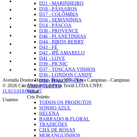
D21 - MARINHEIRO
D18 - PÁSSAROS
D17 - COLÔMBIA
D16 - SEMANINHA
D14 - PÁSCOA
D38 - PROVENCE
D46 - PLANETINHAS
D44 - BIRDS BERRY
D43 - FÉ
D42 - IPÊ AMARELO
D41 - LOVE
D39 - PICNIC
D37 - TOSCANA VINHOS
D36 - LONDON CANDY
Avenida Doutor Hermas Braga 907
-
Nova Campinas
-
Campinas
D32 - HALLOWEEN
© 2026 Cris Mazzer Comércio Textil LTDA
CNPJ:
CRIS POLETTO
11.613.018/0001-85
Voltar
Cris Poletto
Usamos
TODOS OS PRODUTOS
SONHO AZUL
HELENA
BARRADO & FLORAL
TRADIÇÕES
CHÁ DE ROSAS
MORANGUINHOS