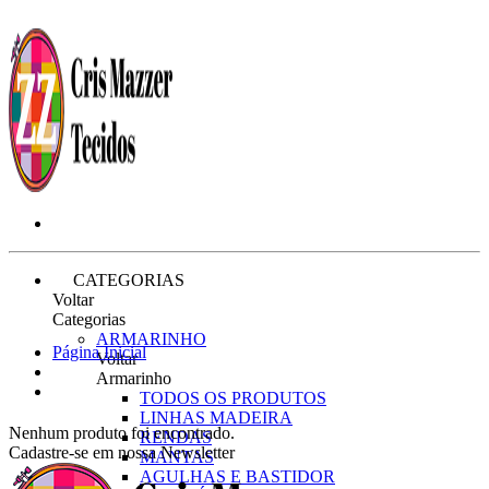
CATEGORIAS
Voltar
Categorias
ARMARINHO
Página Inicial
Voltar
Armarinho
TODOS OS PRODUTOS
LINHAS MADEIRA
Nenhum produto foi encontrado.
RENDAS
Cadastre-se em nossa Newsletter
MANTAS
AGULHAS E BASTIDOR