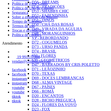
D56 - DREAMS
Política de Frete Grátis
D54 - TRADIÇÕES
Política de Uso de Cupons
D53 - SHABBY CHIC
Seguranca
D52 - FAZENDINHA
Sobre a empresa Cris Mazzer
D51 - DINOS
Tempo de Garantia
D50 - CHÁ DAS ROSAS
Termos de uso
D49 - VIRADA DA AGULHA
Trocas e devoluções
D48 - MORANGUINHOS
Política de cookies
VP - REBORDANDO
D72 - COGUMELOS
Atendimento
D73 - URSO PANDA
D74 - BRASIL
650 - FLORES
19 991117508
630 - GEOMÉTRICOS
vendas@crismazzer.com
D47 - BARRADOS BY CRIS POLETTO
D71 - LEÃOZINHO
facebook
D70 - TEXAS
facebook
D69 - DOCES LEMBRANÇAS
instagram
D68 - ALMA VINTAGE
instagram
D67 - PAÍSES
youtube
D66 - ROMÃ
youtube
D20 - ENCANTOS
tiktok
D28 - BICHO PREGUIÇA
tiktok
D24 - FLORES DA VOVÓ
D23 - FOX