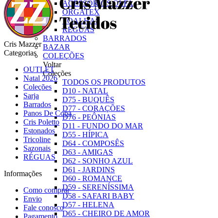
ACESSÓRIOS OLFA
ORGATEX
TOALHAS
RÉGUAS
BARRADOS
Cris Mazzer
BAZAR
Categorias
COLEÇÕES
Voltar
OUTLET
Coleções
Natal 2026
TODOS OS PRODUTOS
Coleções
D10 - NATAL
Sarja
D75 - BUQUÊS
Barrados
D77 - CORAÇÕES
Panos De Copa
D76 - PEÔNIAS
Cris Poletto
D11 - FUNDO DO MAR
Estonados
D55 - HÍPICA
Tricoline
D64 - COMPOSÊS
Sazonais
D63 - AMIGAS
RÉGUAS
D62 - SONHO AZUL
D61 - JARDINS
Informações
D60 - ROMANCE
D59 - SERENÍSSIMA
Como comprar
D58 - SAFARI BABY
Envio
D57 - HELENA
Fale conosco
D65 - CHEIRO DE AMOR
Pagamento