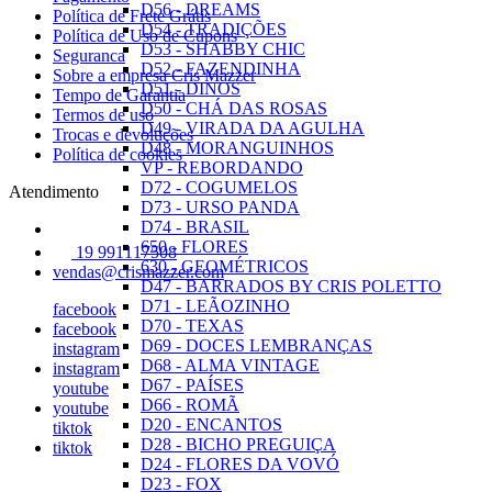
D56 - DREAMS
Política de Frete Grátis
D54 - TRADIÇÕES
Política de Uso de Cupons
D53 - SHABBY CHIC
Seguranca
D52 - FAZENDINHA
Sobre a empresa Cris Mazzer
D51 - DINOS
Tempo de Garantia
D50 - CHÁ DAS ROSAS
Termos de uso
D49 - VIRADA DA AGULHA
Trocas e devoluções
D48 - MORANGUINHOS
Política de cookies
VP - REBORDANDO
D72 - COGUMELOS
Atendimento
D73 - URSO PANDA
D74 - BRASIL
650 - FLORES
19 991117508
630 - GEOMÉTRICOS
vendas@crismazzer.com
D47 - BARRADOS BY CRIS POLETTO
D71 - LEÃOZINHO
facebook
D70 - TEXAS
facebook
D69 - DOCES LEMBRANÇAS
instagram
D68 - ALMA VINTAGE
instagram
D67 - PAÍSES
youtube
D66 - ROMÃ
youtube
D20 - ENCANTOS
tiktok
D28 - BICHO PREGUIÇA
tiktok
D24 - FLORES DA VOVÓ
D23 - FOX