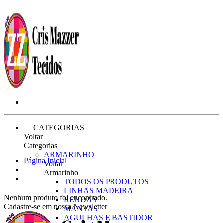
CATEGORIAS
Voltar
Categorias
ARMARINHO
Página Inicial
Voltar
Armarinho
TODOS OS PRODUTOS
LINHAS MADEIRA
Nenhum produto foi encontrado.
RENDAS
Cadastre-se em nossa Newsletter
MANTAS
AGULHAS E BASTIDOR