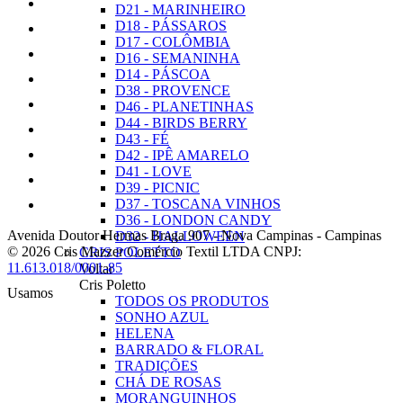
D21 - MARINHEIRO
D18 - PÁSSAROS
D17 - COLÔMBIA
D16 - SEMANINHA
D14 - PÁSCOA
D38 - PROVENCE
D46 - PLANETINHAS
D44 - BIRDS BERRY
D43 - FÉ
D42 - IPÊ AMARELO
D41 - LOVE
D39 - PICNIC
D37 - TOSCANA VINHOS
D36 - LONDON CANDY
Avenida Doutor Hermas Braga 907
-
Nova Campinas
-
Campinas
D32 - HALLOWEEN
© 2026 Cris Mazzer Comércio Textil LTDA
CNPJ:
CRIS POLETTO
11.613.018/0001-85
Voltar
Cris Poletto
Usamos
TODOS OS PRODUTOS
SONHO AZUL
HELENA
BARRADO & FLORAL
TRADIÇÕES
CHÁ DE ROSAS
MORANGUINHOS