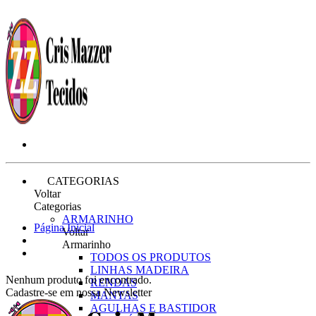
CATEGORIAS
Voltar
Categorias
ARMARINHO
Página Inicial
Voltar
Armarinho
TODOS OS PRODUTOS
LINHAS MADEIRA
Nenhum produto foi encontrado.
RENDAS
Cadastre-se em nossa Newsletter
MANTAS
AGULHAS E BASTIDOR