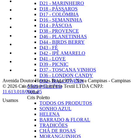
D21 - MARINHEIRO
D18 - PÁSSAROS
D17 - COLÔMBIA
D16 - SEMANINHA
D14 - PÁSCOA
D38 - PROVENCE
D46 - PLANETINHAS
D44 - BIRDS BERRY
D43 - FÉ
D42 - IPÊ AMARELO
D41 - LOVE
D39 - PICNIC
D37 - TOSCANA VINHOS
D36 - LONDON CANDY
Avenida Doutor Hermas Braga 907
-
Nova Campinas
-
Campinas
D32 - HALLOWEEN
© 2026 Cris Mazzer Comércio Textil LTDA
CNPJ:
CRIS POLETTO
11.613.018/0001-85
Voltar
Cris Poletto
Usamos
TODOS OS PRODUTOS
SONHO AZUL
HELENA
BARRADO & FLORAL
TRADIÇÕES
CHÁ DE ROSAS
MORANGUINHOS