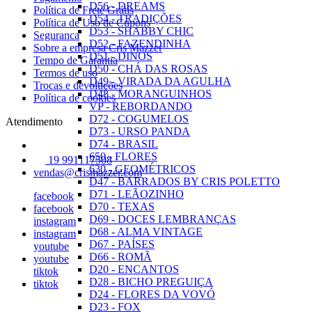
D56 - DREAMS
Política de Frete Grátis
D54 - TRADIÇÕES
Política de Uso de Cupons
D53 - SHABBY CHIC
Seguranca
D52 - FAZENDINHA
Sobre a empresa Cris Mazzer
D51 - DINOS
Tempo de Garantia
D50 - CHÁ DAS ROSAS
Termos de uso
D49 - VIRADA DA AGULHA
Trocas e devoluções
D48 - MORANGUINHOS
Política de cookies
VP - REBORDANDO
D72 - COGUMELOS
Atendimento
D73 - URSO PANDA
D74 - BRASIL
650 - FLORES
19 991117508
630 - GEOMÉTRICOS
vendas@crismazzer.com
D47 - BARRADOS BY CRIS POLETTO
D71 - LEÃOZINHO
facebook
D70 - TEXAS
facebook
D69 - DOCES LEMBRANÇAS
instagram
D68 - ALMA VINTAGE
instagram
D67 - PAÍSES
youtube
D66 - ROMÃ
youtube
D20 - ENCANTOS
tiktok
D28 - BICHO PREGUIÇA
tiktok
D24 - FLORES DA VOVÓ
D23 - FOX