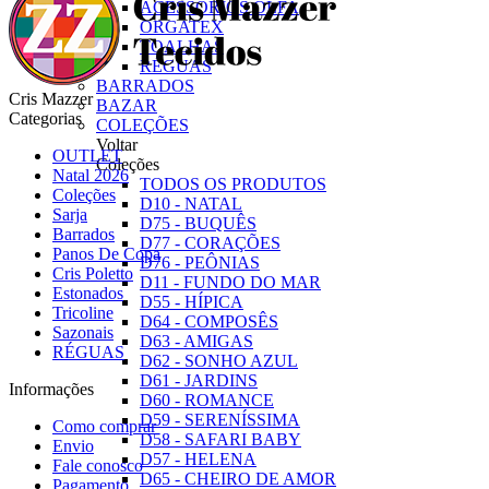
ACESSÓRIOS OLFA
ORGATEX
TOALHAS
RÉGUAS
BARRADOS
Cris Mazzer
BAZAR
Categorias
COLEÇÕES
Voltar
OUTLET
Coleções
Natal 2026
TODOS OS PRODUTOS
Coleções
D10 - NATAL
Sarja
D75 - BUQUÊS
Barrados
D77 - CORAÇÕES
Panos De Copa
D76 - PEÔNIAS
Cris Poletto
D11 - FUNDO DO MAR
Estonados
D55 - HÍPICA
Tricoline
D64 - COMPOSÊS
Sazonais
D63 - AMIGAS
RÉGUAS
D62 - SONHO AZUL
D61 - JARDINS
Informações
D60 - ROMANCE
D59 - SERENÍSSIMA
Como comprar
D58 - SAFARI BABY
Envio
D57 - HELENA
Fale conosco
D65 - CHEIRO DE AMOR
Pagamento