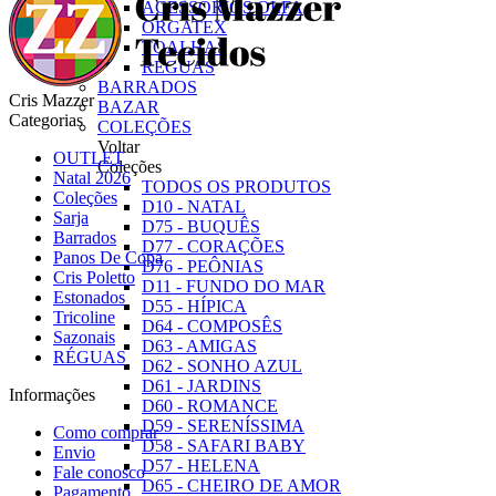
ACESSÓRIOS OLFA
ORGATEX
TOALHAS
RÉGUAS
BARRADOS
Cris Mazzer
BAZAR
Categorias
COLEÇÕES
Voltar
OUTLET
Coleções
Natal 2026
TODOS OS PRODUTOS
Coleções
D10 - NATAL
Sarja
D75 - BUQUÊS
Barrados
D77 - CORAÇÕES
Panos De Copa
D76 - PEÔNIAS
Cris Poletto
D11 - FUNDO DO MAR
Estonados
D55 - HÍPICA
Tricoline
D64 - COMPOSÊS
Sazonais
D63 - AMIGAS
RÉGUAS
D62 - SONHO AZUL
D61 - JARDINS
Informações
D60 - ROMANCE
D59 - SERENÍSSIMA
Como comprar
D58 - SAFARI BABY
Envio
D57 - HELENA
Fale conosco
D65 - CHEIRO DE AMOR
Pagamento