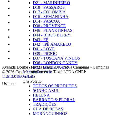
D21 - MARINHEIRO
D18 - PÁSSAROS
D17 - COLÔMBIA
D16 - SEMANINHA
D14 - PÁSCOA
D38 - PROVENCE
D46 - PLANETINHAS
D44 - BIRDS BERRY
D43 - FÉ
D42 - IPÊ AMARELO
D41 - LOVE
D39 - PICNIC
D37 - TOSCANA VINHOS
D36 - LONDON CANDY
Avenida Doutor Hermas Braga 907
-
Nova Campinas
-
Campinas
D32 - HALLOWEEN
© 2026 Cris Mazzer Comércio Textil LTDA
CNPJ:
CRIS POLETTO
11.613.018/0001-85
Voltar
Cris Poletto
Usamos
TODOS OS PRODUTOS
SONHO AZUL
HELENA
BARRADO & FLORAL
TRADIÇÕES
CHÁ DE ROSAS
MORANGUINHOS