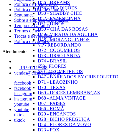
D56 - DREAMS
Política de Frete Grátis
D54 - TRADIÇÕES
Política de Uso de Cupons
D53 - SHABBY CHIC
Seguranca
D52 - FAZENDINHA
Sobre a empresa Cris Mazzer
D51 - DINOS
Tempo de Garantia
D50 - CHÁ DAS ROSAS
Termos de uso
D49 - VIRADA DA AGULHA
Trocas e devoluções
D48 - MORANGUINHOS
Política de cookies
VP - REBORDANDO
D72 - COGUMELOS
Atendimento
D73 - URSO PANDA
D74 - BRASIL
650 - FLORES
19 991117508
630 - GEOMÉTRICOS
vendas@crismazzer.com
D47 - BARRADOS BY CRIS POLETTO
D71 - LEÃOZINHO
facebook
D70 - TEXAS
facebook
D69 - DOCES LEMBRANÇAS
instagram
D68 - ALMA VINTAGE
instagram
D67 - PAÍSES
youtube
D66 - ROMÃ
youtube
D20 - ENCANTOS
tiktok
D28 - BICHO PREGUIÇA
tiktok
D24 - FLORES DA VOVÓ
D23 - FOX