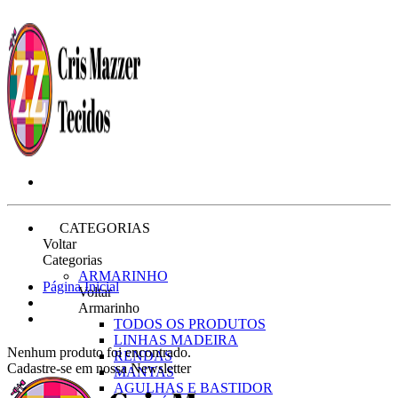
CATEGORIAS
Voltar
Categorias
ARMARINHO
Página Inicial
Voltar
Armarinho
TODOS OS PRODUTOS
LINHAS MADEIRA
Nenhum produto foi encontrado.
RENDAS
Cadastre-se em nossa Newsletter
MANTAS
AGULHAS E BASTIDOR