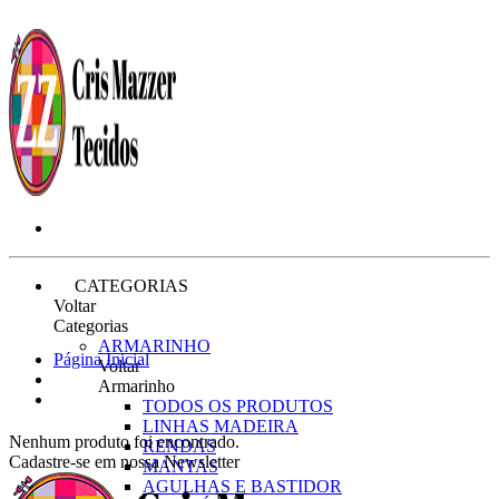
CATEGORIAS
Voltar
Categorias
ARMARINHO
Página Inicial
Voltar
Armarinho
TODOS OS PRODUTOS
LINHAS MADEIRA
Nenhum produto foi encontrado.
RENDAS
Cadastre-se em nossa Newsletter
MANTAS
AGULHAS E BASTIDOR