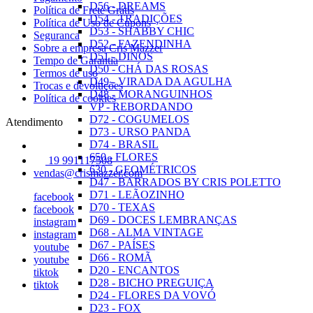
D56 - DREAMS
Política de Frete Grátis
D54 - TRADIÇÕES
Política de Uso de Cupons
D53 - SHABBY CHIC
Seguranca
D52 - FAZENDINHA
Sobre a empresa Cris Mazzer
D51 - DINOS
Tempo de Garantia
D50 - CHÁ DAS ROSAS
Termos de uso
D49 - VIRADA DA AGULHA
Trocas e devoluções
D48 - MORANGUINHOS
Política de cookies
VP - REBORDANDO
D72 - COGUMELOS
Atendimento
D73 - URSO PANDA
D74 - BRASIL
650 - FLORES
19 991117508
630 - GEOMÉTRICOS
vendas@crismazzer.com
D47 - BARRADOS BY CRIS POLETTO
D71 - LEÃOZINHO
facebook
D70 - TEXAS
facebook
D69 - DOCES LEMBRANÇAS
instagram
D68 - ALMA VINTAGE
instagram
D67 - PAÍSES
youtube
D66 - ROMÃ
youtube
D20 - ENCANTOS
tiktok
D28 - BICHO PREGUIÇA
tiktok
D24 - FLORES DA VOVÓ
D23 - FOX