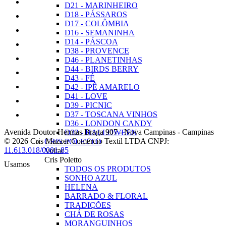
D21 - MARINHEIRO
D18 - PÁSSAROS
D17 - COLÔMBIA
D16 - SEMANINHA
D14 - PÁSCOA
D38 - PROVENCE
D46 - PLANETINHAS
D44 - BIRDS BERRY
D43 - FÉ
D42 - IPÊ AMARELO
D41 - LOVE
D39 - PICNIC
D37 - TOSCANA VINHOS
D36 - LONDON CANDY
Avenida Doutor Hermas Braga 907
-
Nova Campinas
-
Campinas
D32 - HALLOWEEN
© 2026 Cris Mazzer Comércio Textil LTDA
CNPJ:
CRIS POLETTO
11.613.018/0001-85
Voltar
Cris Poletto
Usamos
TODOS OS PRODUTOS
SONHO AZUL
HELENA
BARRADO & FLORAL
TRADIÇÕES
CHÁ DE ROSAS
MORANGUINHOS