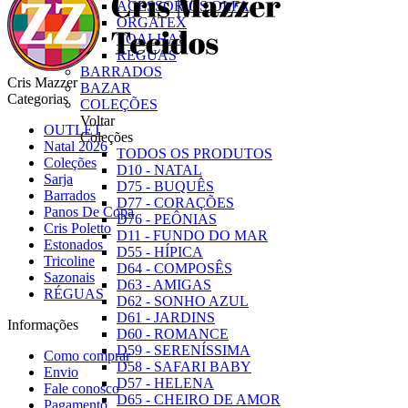
ACESSÓRIOS OLFA
ORGATEX
TOALHAS
RÉGUAS
BARRADOS
Cris Mazzer
BAZAR
Categorias
COLEÇÕES
Voltar
OUTLET
Coleções
Natal 2026
TODOS OS PRODUTOS
Coleções
D10 - NATAL
Sarja
D75 - BUQUÊS
Barrados
D77 - CORAÇÕES
Panos De Copa
D76 - PEÔNIAS
Cris Poletto
D11 - FUNDO DO MAR
Estonados
D55 - HÍPICA
Tricoline
D64 - COMPOSÊS
Sazonais
D63 - AMIGAS
RÉGUAS
D62 - SONHO AZUL
D61 - JARDINS
Informações
D60 - ROMANCE
D59 - SERENÍSSIMA
Como comprar
D58 - SAFARI BABY
Envio
D57 - HELENA
Fale conosco
D65 - CHEIRO DE AMOR
Pagamento