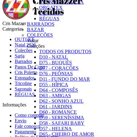
ACESSÓRIOS OLFA
ORGATEX
TOALHAS
RÉGUAS
Cris Mazzer
BARRADOS
Categorias
BAZAR
COLEÇÕES
OUTLET
Voltar
Natal 2026
Coleções
Coleções
TODOS OS PRODUTOS
Sarja
D10 - NATAL
Barrados
D75 - BUQUÊS
Panos De Copa
D77 - CORAÇÕES
Cris Poletto
D76 - PEÔNIAS
Estonados
D11 - FUNDO DO MAR
Tricoline
D55 - HÍPICA
Sazonais
D64 - COMPOSÊS
RÉGUAS
D63 - AMIGAS
D62 - SONHO AZUL
Informações
D61 - JARDINS
D60 - ROMANCE
Como comprar
D59 - SERENÍSSIMA
Envio
D58 - SAFARI BABY
Fale conosco
D57 - HELENA
Pagamento
D65 - CHEIRO DE AMOR