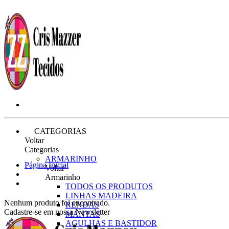
CATEGORIAS
Voltar
Categorias
ARMARINHO
Página Inicial
Voltar
Armarinho
TODOS OS PRODUTOS
LINHAS MADEIRA
Nenhum produto foi encontrado.
RENDAS
Cadastre-se em nossa Newsletter
MANTAS
AGULHAS E BASTIDOR