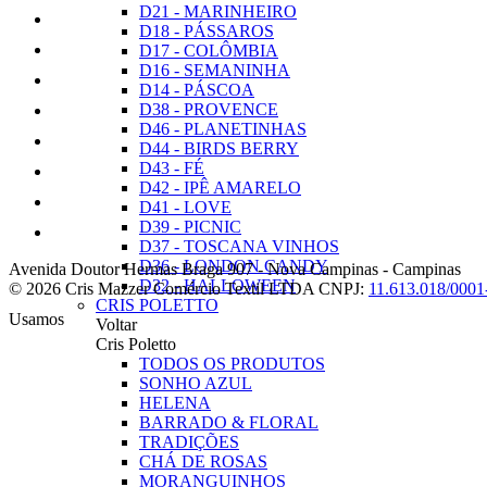
D21 - MARINHEIRO
D18 - PÁSSAROS
D17 - COLÔMBIA
D16 - SEMANINHA
D14 - PÁSCOA
D38 - PROVENCE
D46 - PLANETINHAS
D44 - BIRDS BERRY
D43 - FÉ
D42 - IPÊ AMARELO
D41 - LOVE
D39 - PICNIC
D37 - TOSCANA VINHOS
D36 - LONDON CANDY
Avenida Doutor Hermas Braga 907
-
Nova Campinas
-
Campinas
D32 - HALLOWEEN
© 2026 Cris Mazzer Comércio Textil LTDA
CNPJ:
11.613.018/0001
CRIS POLETTO
Usamos
Voltar
Cris Poletto
TODOS OS PRODUTOS
SONHO AZUL
HELENA
BARRADO & FLORAL
TRADIÇÕES
CHÁ DE ROSAS
MORANGUINHOS