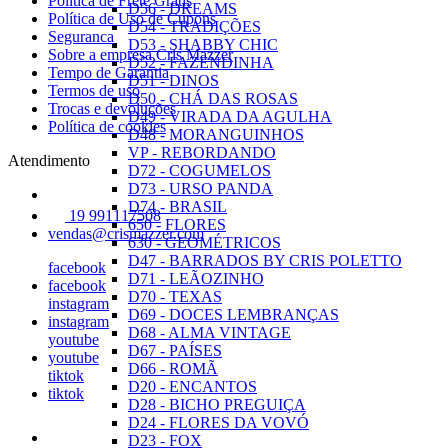
Política de Frete Grátis
D56 - DREAMS
Política de Uso de Cupons
D54 - TRADIÇÕES
Seguranca
D53 - SHABBY CHIC
Sobre a empresa Cris Mazzer
D52 - FAZENDINHA
Tempo de Garantia
D51 - DINOS
Termos de uso
D50 - CHÁ DAS ROSAS
Trocas e devoluções
D49 - VIRADA DA AGULHA
Política de cookies
D48 - MORANGUINHOS
VP - REBORDANDO
Atendimento
D72 - COGUMELOS
D73 - URSO PANDA
D74 - BRASIL
19 991117508
650 - FLORES
vendas@crismazzer.com
630 - GEOMÉTRICOS
D47 - BARRADOS BY CRIS POLETTO
facebook
D71 - LEÃOZINHO
facebook
D70 - TEXAS
instagram
D69 - DOCES LEMBRANÇAS
instagram
D68 - ALMA VINTAGE
youtube
D67 - PAÍSES
youtube
D66 - ROMÃ
tiktok
D20 - ENCANTOS
tiktok
D28 - BICHO PREGUIÇA
D24 - FLORES DA VOVÓ
D23 - FOX