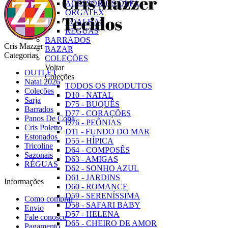
ACESSÓRIOS OLFA
ORGATEX
TOALHAS
RÉGUAS
BARRADOS
Cris Mazzer
BAZAR
Categorias
COLEÇÕES
Voltar
OUTLET
Coleções
Natal 2026
TODOS OS PRODUTOS
Coleções
D10 - NATAL
Sarja
D75 - BUQUÊS
Barrados
D77 - CORAÇÕES
Panos De Copa
D76 - PEÔNIAS
Cris Poletto
D11 - FUNDO DO MAR
Estonados
D55 - HÍPICA
Tricoline
D64 - COMPOSÊS
Sazonais
D63 - AMIGAS
RÉGUAS
D62 - SONHO AZUL
D61 - JARDINS
Informações
D60 - ROMANCE
D59 - SERENÍSSIMA
Como comprar
D58 - SAFARI BABY
Envio
D57 - HELENA
Fale conosco
D65 - CHEIRO DE AMOR
Pagamento