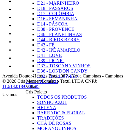
D21 - MARINHEIRO
D18 - PÁSSAROS
D17 - COLÔMBIA
D16 - SEMANINHA
D14 - PÁSCOA
D38 - PROVENCE
D46 - PLANETINHAS
D44 - BIRDS BERRY
D43 - FÉ
D42 - IPÊ AMARELO
D41 - LOVE
D39 - PICNIC
D37 - TOSCANA VINHOS
D36 - LONDON CANDY
Avenida Doutor Hermas Braga 907
-
Nova Campinas
-
Campinas
D32 - HALLOWEEN
© 2026 Cris Mazzer Comércio Textil LTDA
CNPJ:
CRIS POLETTO
11.613.018/0001-85
Voltar
Cris Poletto
Usamos
TODOS OS PRODUTOS
SONHO AZUL
HELENA
BARRADO & FLORAL
TRADIÇÕES
CHÁ DE ROSAS
MORANGUINHOS