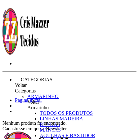
CATEGORIAS
Voltar
Categorias
ARMARINHO
Página Inicial
Voltar
Armarinho
TODOS OS PRODUTOS
LINHAS MADEIRA
Nenhum produto foi encontrado.
RENDAS
Cadastre-se em nossa Newsletter
MANTAS
AGULHAS E BASTIDOR