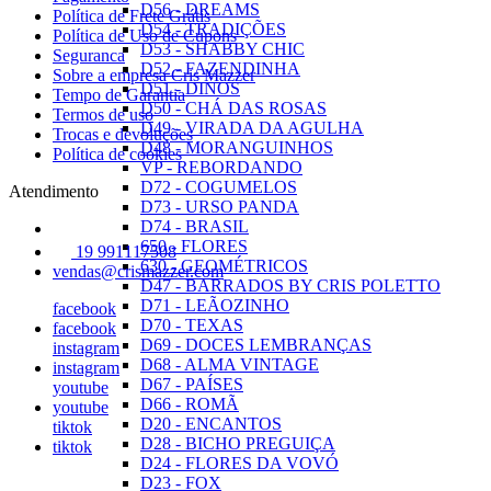
D56 - DREAMS
Política de Frete Grátis
D54 - TRADIÇÕES
Política de Uso de Cupons
D53 - SHABBY CHIC
Seguranca
D52 - FAZENDINHA
Sobre a empresa Cris Mazzer
D51 - DINOS
Tempo de Garantia
D50 - CHÁ DAS ROSAS
Termos de uso
D49 - VIRADA DA AGULHA
Trocas e devoluções
D48 - MORANGUINHOS
Política de cookies
VP - REBORDANDO
D72 - COGUMELOS
Atendimento
D73 - URSO PANDA
D74 - BRASIL
650 - FLORES
19 991117508
630 - GEOMÉTRICOS
vendas@crismazzer.com
D47 - BARRADOS BY CRIS POLETTO
D71 - LEÃOZINHO
facebook
D70 - TEXAS
facebook
D69 - DOCES LEMBRANÇAS
instagram
D68 - ALMA VINTAGE
instagram
D67 - PAÍSES
youtube
D66 - ROMÃ
youtube
D20 - ENCANTOS
tiktok
D28 - BICHO PREGUIÇA
tiktok
D24 - FLORES DA VOVÓ
D23 - FOX