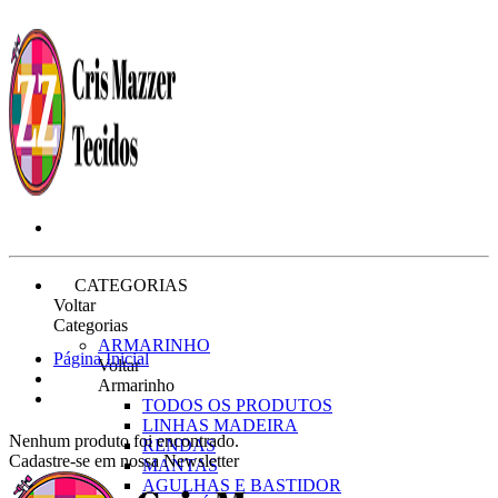
CATEGORIAS
Voltar
Categorias
ARMARINHO
Página Inicial
Voltar
Armarinho
TODOS OS PRODUTOS
LINHAS MADEIRA
Nenhum produto foi encontrado.
RENDAS
Cadastre-se em nossa Newsletter
MANTAS
AGULHAS E BASTIDOR