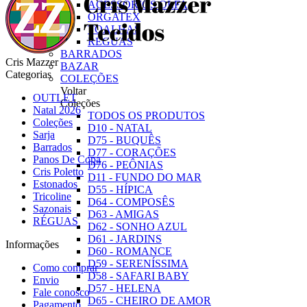
ACESSÓRIOS OLFA
ORGATEX
TOALHAS
RÉGUAS
BARRADOS
Cris Mazzer
BAZAR
Categorias
COLEÇÕES
Voltar
OUTLET
Coleções
Natal 2026
TODOS OS PRODUTOS
Coleções
D10 - NATAL
Sarja
D75 - BUQUÊS
Barrados
D77 - CORAÇÕES
Panos De Copa
D76 - PEÔNIAS
Cris Poletto
D11 - FUNDO DO MAR
Estonados
D55 - HÍPICA
Tricoline
D64 - COMPOSÊS
Sazonais
D63 - AMIGAS
RÉGUAS
D62 - SONHO AZUL
D61 - JARDINS
Informações
D60 - ROMANCE
D59 - SERENÍSSIMA
Como comprar
D58 - SAFARI BABY
Envio
D57 - HELENA
Fale conosco
D65 - CHEIRO DE AMOR
Pagamento