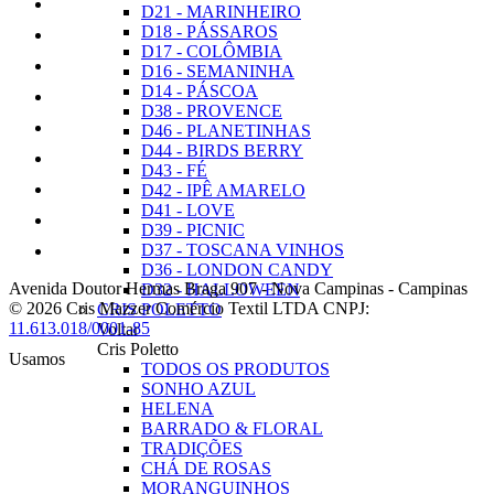
D21 - MARINHEIRO
D18 - PÁSSAROS
D17 - COLÔMBIA
D16 - SEMANINHA
D14 - PÁSCOA
D38 - PROVENCE
D46 - PLANETINHAS
D44 - BIRDS BERRY
D43 - FÉ
D42 - IPÊ AMARELO
D41 - LOVE
D39 - PICNIC
D37 - TOSCANA VINHOS
D36 - LONDON CANDY
Avenida Doutor Hermas Braga 907
-
Nova Campinas
-
Campinas
D32 - HALLOWEEN
© 2026 Cris Mazzer Comércio Textil LTDA
CNPJ:
CRIS POLETTO
11.613.018/0001-85
Voltar
Cris Poletto
Usamos
TODOS OS PRODUTOS
SONHO AZUL
HELENA
BARRADO & FLORAL
TRADIÇÕES
CHÁ DE ROSAS
MORANGUINHOS