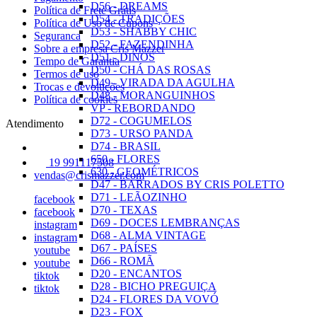
D56 - DREAMS
Política de Frete Grátis
D54 - TRADIÇÕES
Política de Uso de Cupons
D53 - SHABBY CHIC
Seguranca
D52 - FAZENDINHA
Sobre a empresa Cris Mazzer
D51 - DINOS
Tempo de Garantia
D50 - CHÁ DAS ROSAS
Termos de uso
D49 - VIRADA DA AGULHA
Trocas e devoluções
D48 - MORANGUINHOS
Política de cookies
VP - REBORDANDO
D72 - COGUMELOS
Atendimento
D73 - URSO PANDA
D74 - BRASIL
650 - FLORES
19 991117508
630 - GEOMÉTRICOS
vendas@crismazzer.com
D47 - BARRADOS BY CRIS POLETTO
D71 - LEÃOZINHO
facebook
D70 - TEXAS
facebook
D69 - DOCES LEMBRANÇAS
instagram
D68 - ALMA VINTAGE
instagram
D67 - PAÍSES
youtube
D66 - ROMÃ
youtube
D20 - ENCANTOS
tiktok
D28 - BICHO PREGUIÇA
tiktok
D24 - FLORES DA VOVÓ
D23 - FOX