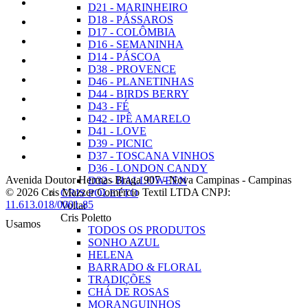
D21 - MARINHEIRO
D18 - PÁSSAROS
D17 - COLÔMBIA
D16 - SEMANINHA
D14 - PÁSCOA
D38 - PROVENCE
D46 - PLANETINHAS
D44 - BIRDS BERRY
D43 - FÉ
D42 - IPÊ AMARELO
D41 - LOVE
D39 - PICNIC
D37 - TOSCANA VINHOS
D36 - LONDON CANDY
Avenida Doutor Hermas Braga 907
-
Nova Campinas
-
Campinas
D32 - HALLOWEEN
© 2026 Cris Mazzer Comércio Textil LTDA
CNPJ:
CRIS POLETTO
11.613.018/0001-85
Voltar
Cris Poletto
Usamos
TODOS OS PRODUTOS
SONHO AZUL
HELENA
BARRADO & FLORAL
TRADIÇÕES
CHÁ DE ROSAS
MORANGUINHOS