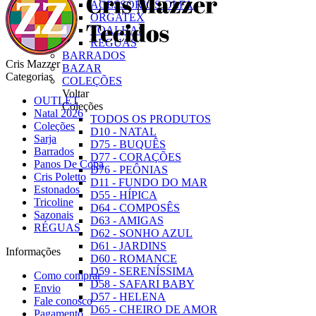
ACESSÓRIOS OLFA
ORGATEX
TOALHAS
RÉGUAS
BARRADOS
Cris Mazzer
BAZAR
Categorias
COLEÇÕES
Voltar
OUTLET
Coleções
Natal 2026
TODOS OS PRODUTOS
Coleções
D10 - NATAL
Sarja
D75 - BUQUÊS
Barrados
D77 - CORAÇÕES
Panos De Copa
D76 - PEÔNIAS
Cris Poletto
D11 - FUNDO DO MAR
Estonados
D55 - HÍPICA
Tricoline
D64 - COMPOSÊS
Sazonais
D63 - AMIGAS
RÉGUAS
D62 - SONHO AZUL
D61 - JARDINS
Informações
D60 - ROMANCE
D59 - SERENÍSSIMA
Como comprar
D58 - SAFARI BABY
Envio
D57 - HELENA
Fale conosco
D65 - CHEIRO DE AMOR
Pagamento