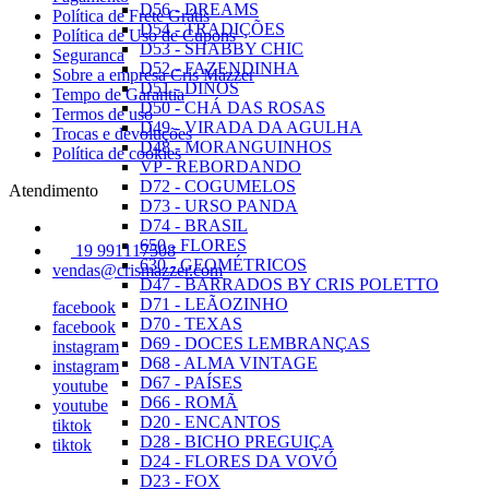
D56 - DREAMS
Política de Frete Grátis
D54 - TRADIÇÕES
Política de Uso de Cupons
D53 - SHABBY CHIC
Seguranca
D52 - FAZENDINHA
Sobre a empresa Cris Mazzer
D51 - DINOS
Tempo de Garantia
D50 - CHÁ DAS ROSAS
Termos de uso
D49 - VIRADA DA AGULHA
Trocas e devoluções
D48 - MORANGUINHOS
Política de cookies
VP - REBORDANDO
D72 - COGUMELOS
Atendimento
D73 - URSO PANDA
D74 - BRASIL
650 - FLORES
19 991117508
630 - GEOMÉTRICOS
vendas@crismazzer.com
D47 - BARRADOS BY CRIS POLETTO
D71 - LEÃOZINHO
facebook
D70 - TEXAS
facebook
D69 - DOCES LEMBRANÇAS
instagram
D68 - ALMA VINTAGE
instagram
D67 - PAÍSES
youtube
D66 - ROMÃ
youtube
D20 - ENCANTOS
tiktok
D28 - BICHO PREGUIÇA
tiktok
D24 - FLORES DA VOVÓ
D23 - FOX