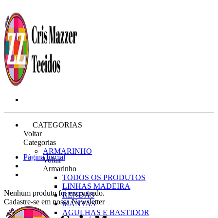
CATEGORIAS
Voltar
Categorias
ARMARINHO
Página Inicial
Voltar
Armarinho
TODOS OS PRODUTOS
LINHAS MADEIRA
Nenhum produto foi encontrado.
RENDAS
Cadastre-se em nossa Newsletter
MANTAS
AGULHAS E BASTIDOR