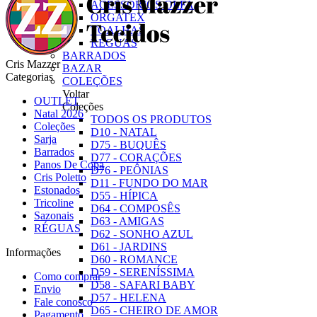
ACESSÓRIOS OLFA
ORGATEX
TOALHAS
RÉGUAS
BARRADOS
Cris Mazzer
BAZAR
Categorias
COLEÇÕES
Voltar
OUTLET
Coleções
Natal 2026
TODOS OS PRODUTOS
Coleções
D10 - NATAL
Sarja
D75 - BUQUÊS
Barrados
D77 - CORAÇÕES
Panos De Copa
D76 - PEÔNIAS
Cris Poletto
D11 - FUNDO DO MAR
Estonados
D55 - HÍPICA
Tricoline
D64 - COMPOSÊS
Sazonais
D63 - AMIGAS
RÉGUAS
D62 - SONHO AZUL
D61 - JARDINS
Informações
D60 - ROMANCE
D59 - SERENÍSSIMA
Como comprar
D58 - SAFARI BABY
Envio
D57 - HELENA
Fale conosco
D65 - CHEIRO DE AMOR
Pagamento