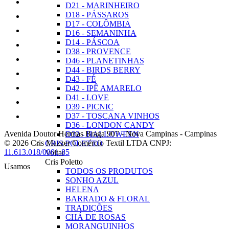
D21 - MARINHEIRO
D18 - PÁSSAROS
D17 - COLÔMBIA
D16 - SEMANINHA
D14 - PÁSCOA
D38 - PROVENCE
D46 - PLANETINHAS
D44 - BIRDS BERRY
D43 - FÉ
D42 - IPÊ AMARELO
D41 - LOVE
D39 - PICNIC
D37 - TOSCANA VINHOS
D36 - LONDON CANDY
Avenida Doutor Hermas Braga 907
-
Nova Campinas
-
Campinas
D32 - HALLOWEEN
© 2026 Cris Mazzer Comércio Textil LTDA
CNPJ:
CRIS POLETTO
11.613.018/0001-85
Voltar
Cris Poletto
Usamos
TODOS OS PRODUTOS
SONHO AZUL
HELENA
BARRADO & FLORAL
TRADIÇÕES
CHÁ DE ROSAS
MORANGUINHOS