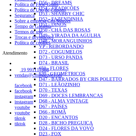
D56 - DREAMS
Política de Frete Grátis
D54 - TRADIÇÕES
Política de Uso de Cupons
D53 - SHABBY CHIC
Seguranca
D52 - FAZENDINHA
Sobre a empresa Cris Mazzer
D51 - DINOS
Tempo de Garantia
D50 - CHÁ DAS ROSAS
Termos de uso
D49 - VIRADA DA AGULHA
Trocas e devoluções
D48 - MORANGUINHOS
Política de cookies
VP - REBORDANDO
D72 - COGUMELOS
Atendimento
D73 - URSO PANDA
D74 - BRASIL
650 - FLORES
19 991117508
630 - GEOMÉTRICOS
vendas@crismazzer.com
D47 - BARRADOS BY CRIS POLETTO
D71 - LEÃOZINHO
facebook
D70 - TEXAS
facebook
D69 - DOCES LEMBRANÇAS
instagram
D68 - ALMA VINTAGE
instagram
D67 - PAÍSES
youtube
D66 - ROMÃ
youtube
D20 - ENCANTOS
tiktok
D28 - BICHO PREGUIÇA
tiktok
D24 - FLORES DA VOVÓ
D23 - FOX