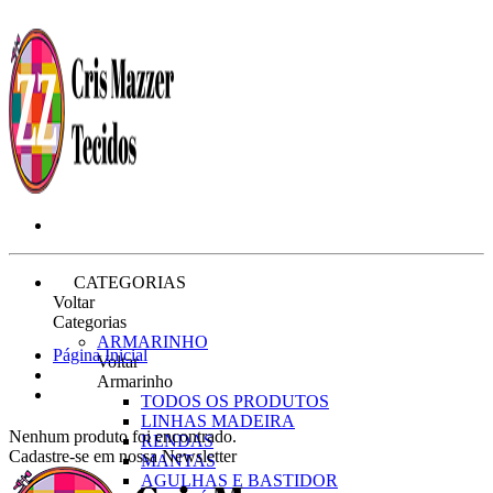
CATEGORIAS
Voltar
Categorias
ARMARINHO
Página Inicial
Voltar
Armarinho
TODOS OS PRODUTOS
LINHAS MADEIRA
Nenhum produto foi encontrado.
RENDAS
Cadastre-se em nossa Newsletter
MANTAS
AGULHAS E BASTIDOR