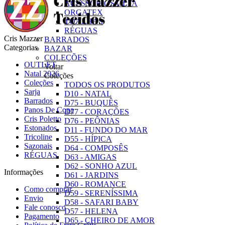
ACESSÓRIOS OLFA
ORGATEX
TOALHAS
RÉGUAS
Cris Mazzer
BARRADOS
Categorias
BAZAR
COLEÇÕES
OUTLET
Voltar
Natal 2026
Coleções
Coleções
TODOS OS PRODUTOS
Sarja
D10 - NATAL
Barrados
D75 - BUQUÊS
Panos De Copa
D77 - CORAÇÕES
Cris Poletto
D76 - PEÔNIAS
Estonados
D11 - FUNDO DO MAR
Tricoline
D55 - HÍPICA
Sazonais
D64 - COMPOSÊS
RÉGUAS
D63 - AMIGAS
D62 - SONHO AZUL
Informações
D61 - JARDINS
D60 - ROMANCE
Como comprar
D59 - SERENÍSSIMA
Envio
D58 - SAFARI BABY
Fale conosco
D57 - HELENA
Pagamento
D65 - CHEIRO DE AMOR