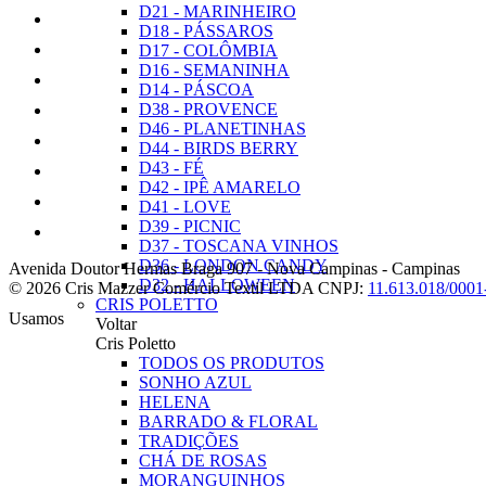
D21 - MARINHEIRO
D18 - PÁSSAROS
D17 - COLÔMBIA
D16 - SEMANINHA
D14 - PÁSCOA
D38 - PROVENCE
D46 - PLANETINHAS
D44 - BIRDS BERRY
D43 - FÉ
D42 - IPÊ AMARELO
D41 - LOVE
D39 - PICNIC
D37 - TOSCANA VINHOS
D36 - LONDON CANDY
Avenida Doutor Hermas Braga 907
-
Nova Campinas
-
Campinas
D32 - HALLOWEEN
© 2026 Cris Mazzer Comércio Textil LTDA
CNPJ:
11.613.018/0001
CRIS POLETTO
Usamos
Voltar
Cris Poletto
TODOS OS PRODUTOS
SONHO AZUL
HELENA
BARRADO & FLORAL
TRADIÇÕES
CHÁ DE ROSAS
MORANGUINHOS