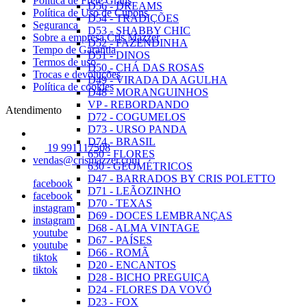
Política de Frete Grátis
D56 - DREAMS
Política de Uso de Cupons
D54 - TRADIÇÕES
Seguranca
D53 - SHABBY CHIC
Sobre a empresa Cris Mazzer
D52 - FAZENDINHA
Tempo de Garantia
D51 - DINOS
Termos de uso
D50 - CHÁ DAS ROSAS
Trocas e devoluções
D49 - VIRADA DA AGULHA
Política de cookies
D48 - MORANGUINHOS
VP - REBORDANDO
Atendimento
D72 - COGUMELOS
D73 - URSO PANDA
D74 - BRASIL
19 991117508
650 - FLORES
vendas@crismazzer.com
630 - GEOMÉTRICOS
D47 - BARRADOS BY CRIS POLETTO
facebook
D71 - LEÃOZINHO
facebook
D70 - TEXAS
instagram
D69 - DOCES LEMBRANÇAS
instagram
D68 - ALMA VINTAGE
youtube
D67 - PAÍSES
youtube
D66 - ROMÃ
tiktok
D20 - ENCANTOS
tiktok
D28 - BICHO PREGUIÇA
D24 - FLORES DA VOVÓ
D23 - FOX