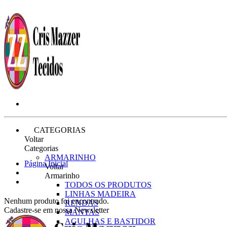
CATEGORIAS
Voltar
Categorias
ARMARINHO
Página Inicial
Voltar
Armarinho
TODOS OS PRODUTOS
LINHAS MADEIRA
Nenhum produto foi encontrado.
RENDAS
Cadastre-se em nossa Newsletter
MANTAS
AGULHAS E BASTIDOR