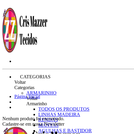
CATEGORIAS
Voltar
Categorias
ARMARINHO
Página Inicial
Voltar
Armarinho
TODOS OS PRODUTOS
LINHAS MADEIRA
Nenhum produto foi encontrado.
RENDAS
Cadastre-se em nossa Newsletter
MANTAS
AGULHAS E BASTIDOR