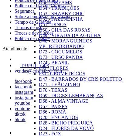
Política de Frete Grátis
D56 - DREAMS
Política de Uso de Cupons
D54 - TRADIÇÕES
Seguranca
D53 - SHABBY CHIC
Sobre a empresa Cris Mazzer
D52 - FAZENDINHA
Tempo de Garantia
D51 - DINOS
Termos de uso
D50 - CHÁ DAS ROSAS
Trocas e devoluções
D49 - VIRADA DA AGULHA
Política de cookies
D48 - MORANGUINHOS
VP - REBORDANDO
Atendimento
D72 - COGUMELOS
D73 - URSO PANDA
D74 - BRASIL
19 991117508
650 - FLORES
vendas@crismazzer.com
630 - GEOMÉTRICOS
D47 - BARRADOS BY CRIS POLETTO
facebook
D71 - LEÃOZINHO
facebook
D70 - TEXAS
instagram
D69 - DOCES LEMBRANÇAS
instagram
D68 - ALMA VINTAGE
youtube
D67 - PAÍSES
youtube
D66 - ROMÃ
tiktok
D20 - ENCANTOS
tiktok
D28 - BICHO PREGUIÇA
D24 - FLORES DA VOVÓ
D23 - FOX