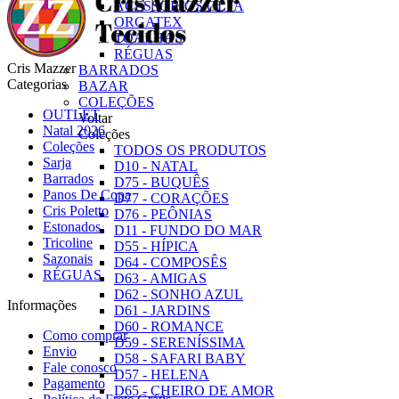
ACESSÓRIOS OLFA
ORGATEX
TOALHAS
RÉGUAS
Cris Mazzer
BARRADOS
Categorias
BAZAR
COLEÇÕES
OUTLET
Voltar
Natal 2026
Coleções
Coleções
TODOS OS PRODUTOS
Sarja
D10 - NATAL
Barrados
D75 - BUQUÊS
Panos De Copa
D77 - CORAÇÕES
Cris Poletto
D76 - PEÔNIAS
Estonados
D11 - FUNDO DO MAR
Tricoline
D55 - HÍPICA
Sazonais
D64 - COMPOSÊS
RÉGUAS
D63 - AMIGAS
D62 - SONHO AZUL
Informações
D61 - JARDINS
D60 - ROMANCE
Como comprar
D59 - SERENÍSSIMA
Envio
D58 - SAFARI BABY
Fale conosco
D57 - HELENA
Pagamento
D65 - CHEIRO DE AMOR