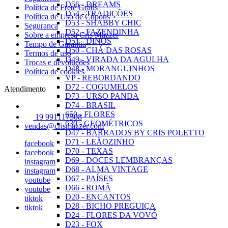
D56 - DREAMS
Política de Frete Grátis
D54 - TRADIÇÕES
Política de Uso de Cupons
D53 - SHABBY CHIC
Seguranca
D52 - FAZENDINHA
Sobre a empresa Cris Mazzer
D51 - DINOS
Tempo de Garantia
D50 - CHÁ DAS ROSAS
Termos de uso
D49 - VIRADA DA AGULHA
Trocas e devoluções
D48 - MORANGUINHOS
Política de cookies
VP - REBORDANDO
D72 - COGUMELOS
Atendimento
D73 - URSO PANDA
D74 - BRASIL
650 - FLORES
19 991117508
630 - GEOMÉTRICOS
vendas@crismazzer.com
D47 - BARRADOS BY CRIS POLETTO
D71 - LEÃOZINHO
facebook
D70 - TEXAS
facebook
D69 - DOCES LEMBRANÇAS
instagram
D68 - ALMA VINTAGE
instagram
D67 - PAÍSES
youtube
D66 - ROMÃ
youtube
D20 - ENCANTOS
tiktok
D28 - BICHO PREGUIÇA
tiktok
D24 - FLORES DA VOVÓ
D23 - FOX