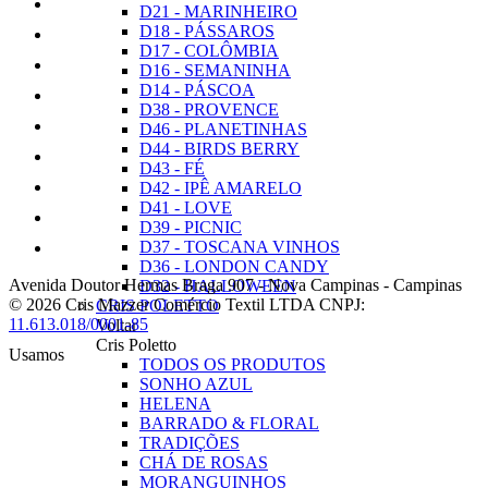
D21 - MARINHEIRO
D18 - PÁSSAROS
D17 - COLÔMBIA
D16 - SEMANINHA
D14 - PÁSCOA
D38 - PROVENCE
D46 - PLANETINHAS
D44 - BIRDS BERRY
D43 - FÉ
D42 - IPÊ AMARELO
D41 - LOVE
D39 - PICNIC
D37 - TOSCANA VINHOS
D36 - LONDON CANDY
Avenida Doutor Hermas Braga 907
-
Nova Campinas
-
Campinas
D32 - HALLOWEEN
© 2026 Cris Mazzer Comércio Textil LTDA
CNPJ:
CRIS POLETTO
11.613.018/0001-85
Voltar
Cris Poletto
Usamos
TODOS OS PRODUTOS
SONHO AZUL
HELENA
BARRADO & FLORAL
TRADIÇÕES
CHÁ DE ROSAS
MORANGUINHOS