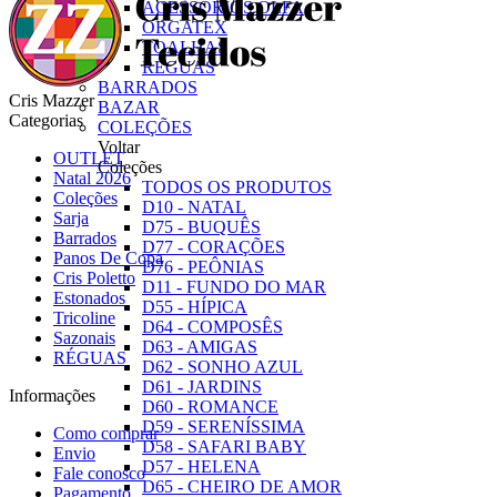
ACESSÓRIOS OLFA
ORGATEX
TOALHAS
RÉGUAS
BARRADOS
Cris Mazzer
BAZAR
Categorias
COLEÇÕES
Voltar
OUTLET
Coleções
Natal 2026
TODOS OS PRODUTOS
Coleções
D10 - NATAL
Sarja
D75 - BUQUÊS
Barrados
D77 - CORAÇÕES
Panos De Copa
D76 - PEÔNIAS
Cris Poletto
D11 - FUNDO DO MAR
Estonados
D55 - HÍPICA
Tricoline
D64 - COMPOSÊS
Sazonais
D63 - AMIGAS
RÉGUAS
D62 - SONHO AZUL
D61 - JARDINS
Informações
D60 - ROMANCE
D59 - SERENÍSSIMA
Como comprar
D58 - SAFARI BABY
Envio
D57 - HELENA
Fale conosco
D65 - CHEIRO DE AMOR
Pagamento