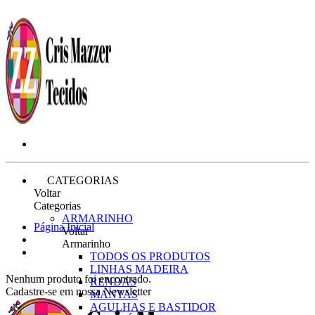
CATEGORIAS
Voltar
Categorias
ARMARINHO
Página Inicial
Voltar
Armarinho
TODOS OS PRODUTOS
LINHAS MADEIRA
Nenhum produto foi encontrado.
RENDAS
Cadastre-se em nossa Newsletter
MANTAS
AGULHAS E BASTIDOR