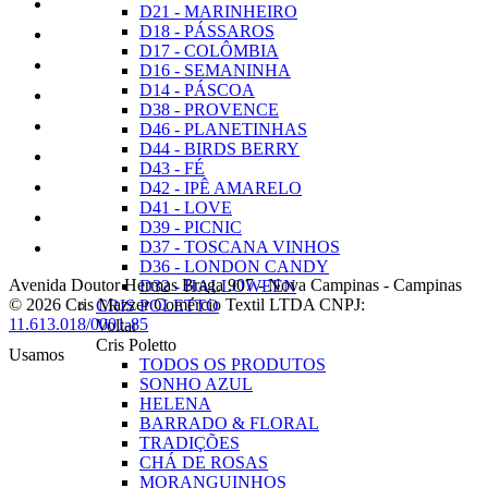
D21 - MARINHEIRO
D18 - PÁSSAROS
D17 - COLÔMBIA
D16 - SEMANINHA
D14 - PÁSCOA
D38 - PROVENCE
D46 - PLANETINHAS
D44 - BIRDS BERRY
D43 - FÉ
D42 - IPÊ AMARELO
D41 - LOVE
D39 - PICNIC
D37 - TOSCANA VINHOS
D36 - LONDON CANDY
Avenida Doutor Hermas Braga 907
-
Nova Campinas
-
Campinas
D32 - HALLOWEEN
© 2026 Cris Mazzer Comércio Textil LTDA
CNPJ:
CRIS POLETTO
11.613.018/0001-85
Voltar
Cris Poletto
Usamos
TODOS OS PRODUTOS
SONHO AZUL
HELENA
BARRADO & FLORAL
TRADIÇÕES
CHÁ DE ROSAS
MORANGUINHOS