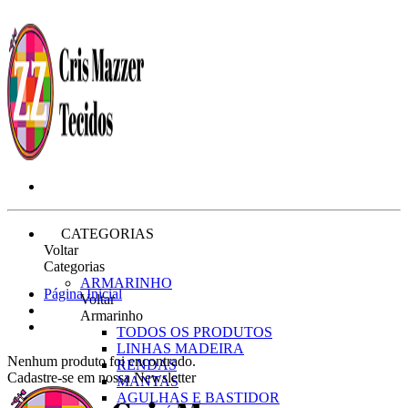
CATEGORIAS
Voltar
Categorias
ARMARINHO
Página Inicial
Voltar
Armarinho
TODOS OS PRODUTOS
LINHAS MADEIRA
Nenhum produto foi encontrado.
RENDAS
Cadastre-se em nossa Newsletter
MANTAS
AGULHAS E BASTIDOR