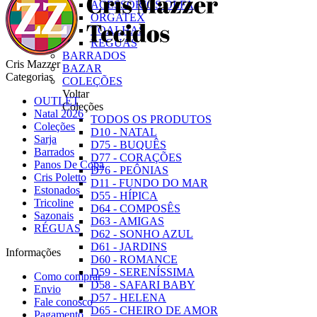
ACESSÓRIOS OLFA
ORGATEX
TOALHAS
RÉGUAS
BARRADOS
Cris Mazzer
BAZAR
Categorias
COLEÇÕES
Voltar
OUTLET
Coleções
Natal 2026
TODOS OS PRODUTOS
Coleções
D10 - NATAL
Sarja
D75 - BUQUÊS
Barrados
D77 - CORAÇÕES
Panos De Copa
D76 - PEÔNIAS
Cris Poletto
D11 - FUNDO DO MAR
Estonados
D55 - HÍPICA
Tricoline
D64 - COMPOSÊS
Sazonais
D63 - AMIGAS
RÉGUAS
D62 - SONHO AZUL
D61 - JARDINS
Informações
D60 - ROMANCE
D59 - SERENÍSSIMA
Como comprar
D58 - SAFARI BABY
Envio
D57 - HELENA
Fale conosco
D65 - CHEIRO DE AMOR
Pagamento