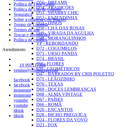
D56 - DREAMS
Política de Frete Grátis
D54 - TRADIÇÕES
Política de Uso de Cupons
D53 - SHABBY CHIC
Seguranca
D52 - FAZENDINHA
Sobre a empresa Cris Mazzer
D51 - DINOS
Tempo de Garantia
D50 - CHÁ DAS ROSAS
Termos de uso
D49 - VIRADA DA AGULHA
Trocas e devoluções
D48 - MORANGUINHOS
Política de cookies
VP - REBORDANDO
D72 - COGUMELOS
Atendimento
D73 - URSO PANDA
D74 - BRASIL
650 - FLORES
19 991117508
630 - GEOMÉTRICOS
vendas@crismazzer.com
D47 - BARRADOS BY CRIS POLETTO
D71 - LEÃOZINHO
facebook
D70 - TEXAS
facebook
D69 - DOCES LEMBRANÇAS
instagram
D68 - ALMA VINTAGE
instagram
D67 - PAÍSES
youtube
D66 - ROMÃ
youtube
D20 - ENCANTOS
tiktok
D28 - BICHO PREGUIÇA
tiktok
D24 - FLORES DA VOVÓ
D23 - FOX