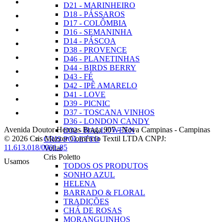
D21 - MARINHEIRO
D18 - PÁSSAROS
D17 - COLÔMBIA
D16 - SEMANINHA
D14 - PÁSCOA
D38 - PROVENCE
D46 - PLANETINHAS
D44 - BIRDS BERRY
D43 - FÉ
D42 - IPÊ AMARELO
D41 - LOVE
D39 - PICNIC
D37 - TOSCANA VINHOS
D36 - LONDON CANDY
Avenida Doutor Hermas Braga 907
-
Nova Campinas
-
Campinas
D32 - HALLOWEEN
© 2026 Cris Mazzer Comércio Textil LTDA
CNPJ:
CRIS POLETTO
11.613.018/0001-85
Voltar
Cris Poletto
Usamos
TODOS OS PRODUTOS
SONHO AZUL
HELENA
BARRADO & FLORAL
TRADIÇÕES
CHÁ DE ROSAS
MORANGUINHOS