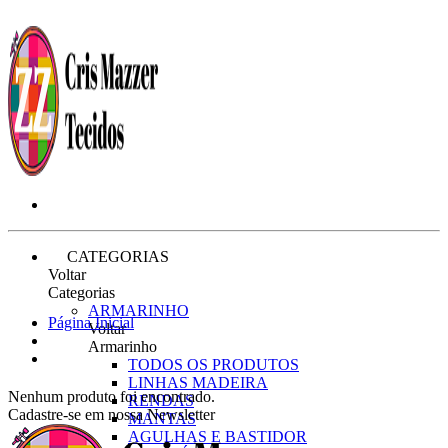
CATEGORIAS
Voltar
Categorias
ARMARINHO
Página Inicial
Voltar
Armarinho
TODOS OS PRODUTOS
LINHAS MADEIRA
Nenhum produto foi encontrado.
RENDAS
Cadastre-se em nossa Newsletter
MANTAS
AGULHAS E BASTIDOR