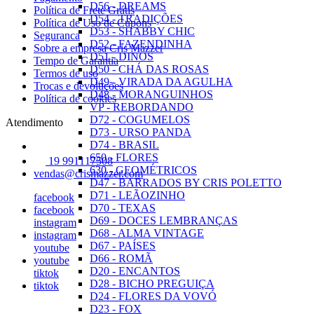
D56 - DREAMS
Política de Frete Grátis
D54 - TRADIÇÕES
Política de Uso de Cupons
D53 - SHABBY CHIC
Seguranca
D52 - FAZENDINHA
Sobre a empresa Cris Mazzer
D51 - DINOS
Tempo de Garantia
D50 - CHÁ DAS ROSAS
Termos de uso
D49 - VIRADA DA AGULHA
Trocas e devoluções
D48 - MORANGUINHOS
Política de cookies
VP - REBORDANDO
D72 - COGUMELOS
Atendimento
D73 - URSO PANDA
D74 - BRASIL
650 - FLORES
19 991117508
630 - GEOMÉTRICOS
vendas@crismazzer.com
D47 - BARRADOS BY CRIS POLETTO
D71 - LEÃOZINHO
facebook
D70 - TEXAS
facebook
D69 - DOCES LEMBRANÇAS
instagram
D68 - ALMA VINTAGE
instagram
D67 - PAÍSES
youtube
D66 - ROMÃ
youtube
D20 - ENCANTOS
tiktok
D28 - BICHO PREGUIÇA
tiktok
D24 - FLORES DA VOVÓ
D23 - FOX