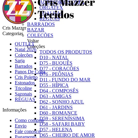
ACESSÓRIOS OLFA
ORGATEX
TOALHAS
RÉGUAS
BARRADOS
Cris Mazzer
BAZAR
Categorias
COLEÇÕES
Voltar
OUTLET
Coleções
Natal 2026
TODOS OS PRODUTOS
Coleções
D10 - NATAL
Sarja
D75 - BUQUÊS
Barrados
D77 - CORAÇÕES
Panos De Copa
D76 - PEÔNIAS
Cris Poletto
D11 - FUNDO DO MAR
Estonados
D55 - HÍPICA
Tricoline
D64 - COMPOSÊS
Sazonais
D63 - AMIGAS
RÉGUAS
D62 - SONHO AZUL
D61 - JARDINS
Informações
D60 - ROMANCE
D59 - SERENÍSSIMA
Como comprar
D58 - SAFARI BABY
Envio
D57 - HELENA
Fale conosco
D65 - CHEIRO DE AMOR
Pagamento