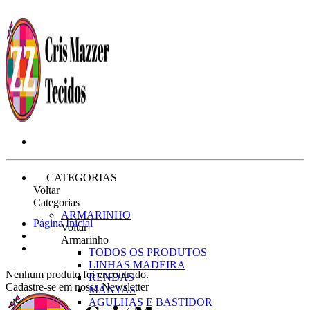
CATEGORIAS
Voltar
Categorias
ARMARINHO
Página Inicial
Voltar
Armarinho
TODOS OS PRODUTOS
LINHAS MADEIRA
Nenhum produto foi encontrado.
RENDAS
Cadastre-se em nossa Newsletter
MANTAS
AGULHAS E BASTIDOR