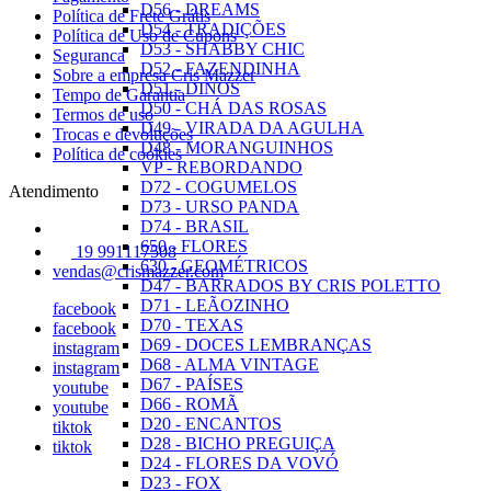
D56 - DREAMS
Política de Frete Grátis
D54 - TRADIÇÕES
Política de Uso de Cupons
D53 - SHABBY CHIC
Seguranca
D52 - FAZENDINHA
Sobre a empresa Cris Mazzer
D51 - DINOS
Tempo de Garantia
D50 - CHÁ DAS ROSAS
Termos de uso
D49 - VIRADA DA AGULHA
Trocas e devoluções
D48 - MORANGUINHOS
Política de cookies
VP - REBORDANDO
D72 - COGUMELOS
Atendimento
D73 - URSO PANDA
D74 - BRASIL
650 - FLORES
19 991117508
630 - GEOMÉTRICOS
vendas@crismazzer.com
D47 - BARRADOS BY CRIS POLETTO
D71 - LEÃOZINHO
facebook
D70 - TEXAS
facebook
D69 - DOCES LEMBRANÇAS
instagram
D68 - ALMA VINTAGE
instagram
D67 - PAÍSES
youtube
D66 - ROMÃ
youtube
D20 - ENCANTOS
tiktok
D28 - BICHO PREGUIÇA
tiktok
D24 - FLORES DA VOVÓ
D23 - FOX