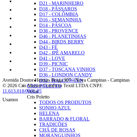
D21 - MARINHEIRO
D18 - PÁSSAROS
D17 - COLÔMBIA
D16 - SEMANINHA
D14 - PÁSCOA
D38 - PROVENCE
D46 - PLANETINHAS
D44 - BIRDS BERRY
D43 - FÉ
D42 - IPÊ AMARELO
D41 - LOVE
D39 - PICNIC
D37 - TOSCANA VINHOS
D36 - LONDON CANDY
Avenida Doutor Hermas Braga 907
-
Nova Campinas
-
Campinas
D32 - HALLOWEEN
© 2026 Cris Mazzer Comércio Textil LTDA
CNPJ:
CRIS POLETTO
11.613.018/0001-85
Voltar
Cris Poletto
Usamos
TODOS OS PRODUTOS
SONHO AZUL
HELENA
BARRADO & FLORAL
TRADIÇÕES
CHÁ DE ROSAS
MORANGUINHOS