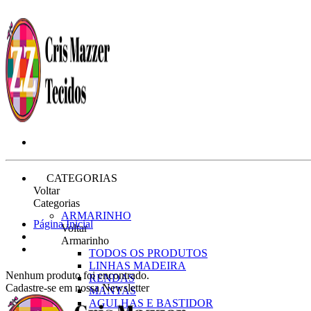
CATEGORIAS
Voltar
Categorias
ARMARINHO
Página Inicial
Voltar
Armarinho
TODOS OS PRODUTOS
LINHAS MADEIRA
Nenhum produto foi encontrado.
RENDAS
Cadastre-se em nossa Newsletter
MANTAS
AGULHAS E BASTIDOR