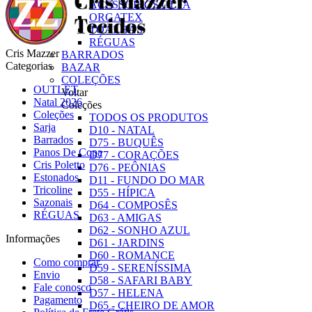
ACESSÓRIOS OLFA
ORGATEX
TOALHAS
RÉGUAS
Cris Mazzer
BARRADOS
Categorias
BAZAR
COLEÇÕES
OUTLET
Voltar
Natal 2026
Coleções
Coleções
TODOS OS PRODUTOS
Sarja
D10 - NATAL
Barrados
D75 - BUQUÊS
Panos De Copa
D77 - CORAÇÕES
Cris Poletto
D76 - PEÔNIAS
Estonados
D11 - FUNDO DO MAR
Tricoline
D55 - HÍPICA
Sazonais
D64 - COMPOSÊS
RÉGUAS
D63 - AMIGAS
D62 - SONHO AZUL
Informações
D61 - JARDINS
D60 - ROMANCE
Como comprar
D59 - SERENÍSSIMA
Envio
D58 - SAFARI BABY
Fale conosco
D57 - HELENA
Pagamento
D65 - CHEIRO DE AMOR