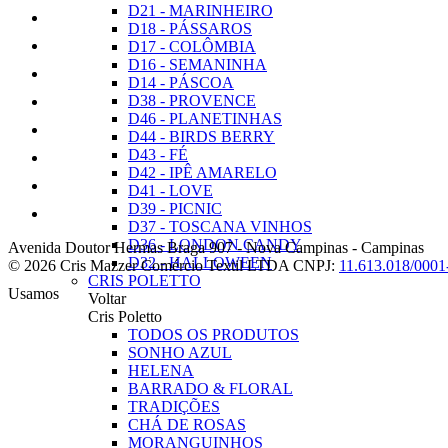
D21 - MARINHEIRO
D18 - PÁSSAROS
D17 - COLÔMBIA
D16 - SEMANINHA
D14 - PÁSCOA
D38 - PROVENCE
D46 - PLANETINHAS
D44 - BIRDS BERRY
D43 - FÉ
D42 - IPÊ AMARELO
D41 - LOVE
D39 - PICNIC
D37 - TOSCANA VINHOS
D36 - LONDON CANDY
Avenida Doutor Hermas Braga 907
-
Nova Campinas
-
Campinas
D32 - HALLOWEEN
© 2026 Cris Mazzer Comércio Textil LTDA
CNPJ:
11.613.018/0001
CRIS POLETTO
Usamos
Voltar
Cris Poletto
TODOS OS PRODUTOS
SONHO AZUL
HELENA
BARRADO & FLORAL
TRADIÇÕES
CHÁ DE ROSAS
MORANGUINHOS