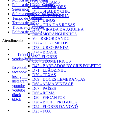
Política de Frete Grátis
D56 - DREAMS
Política de Uso de Cupons
D54 - TRADIÇÕES
Seguranca
D53 - SHABBY CHIC
Sobre a empresa Cris Mazzer
D52 - FAZENDINHA
Tempo de Garantia
D51 - DINOS
Termos de uso
D50 - CHÁ DAS ROSAS
Trocas e devoluções
D49 - VIRADA DA AGULHA
Política de cookies
D48 - MORANGUINHOS
VP - REBORDANDO
Atendimento
D72 - COGUMELOS
D73 - URSO PANDA
D74 - BRASIL
19 991117508
650 - FLORES
vendas@crismazzer.com
630 - GEOMÉTRICOS
D47 - BARRADOS BY CRIS POLETTO
facebook
D71 - LEÃOZINHO
facebook
D70 - TEXAS
instagram
D69 - DOCES LEMBRANÇAS
instagram
D68 - ALMA VINTAGE
youtube
D67 - PAÍSES
youtube
D66 - ROMÃ
tiktok
D20 - ENCANTOS
tiktok
D28 - BICHO PREGUIÇA
D24 - FLORES DA VOVÓ
D23 - FOX