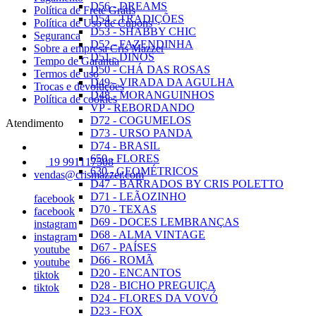
D56 - DREAMS
Política de Frete Grátis
D54 - TRADIÇÕES
Política de Uso de Cupons
D53 - SHABBY CHIC
Seguranca
D52 - FAZENDINHA
Sobre a empresa Cris Mazzer
D51 - DINOS
Tempo de Garantia
D50 - CHÁ DAS ROSAS
Termos de uso
D49 - VIRADA DA AGULHA
Trocas e devoluções
D48 - MORANGUINHOS
Política de cookies
VP - REBORDANDO
D72 - COGUMELOS
Atendimento
D73 - URSO PANDA
D74 - BRASIL
650 - FLORES
19 991117508
630 - GEOMÉTRICOS
vendas@crismazzer.com
D47 - BARRADOS BY CRIS POLETTO
D71 - LEÃOZINHO
facebook
D70 - TEXAS
facebook
D69 - DOCES LEMBRANÇAS
instagram
D68 - ALMA VINTAGE
instagram
D67 - PAÍSES
youtube
D66 - ROMÃ
youtube
D20 - ENCANTOS
tiktok
D28 - BICHO PREGUIÇA
tiktok
D24 - FLORES DA VOVÓ
D23 - FOX