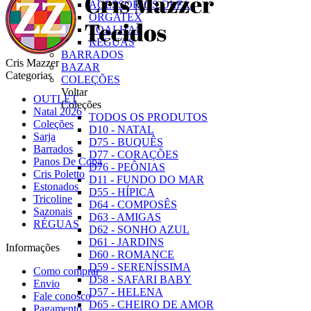
ACESSÓRIOS OLFA
ORGATEX
TOALHAS
RÉGUAS
BARRADOS
Cris Mazzer
BAZAR
Categorias
COLEÇÕES
Voltar
OUTLET
Coleções
Natal 2026
TODOS OS PRODUTOS
Coleções
D10 - NATAL
Sarja
D75 - BUQUÊS
Barrados
D77 - CORAÇÕES
Panos De Copa
D76 - PEÔNIAS
Cris Poletto
D11 - FUNDO DO MAR
Estonados
D55 - HÍPICA
Tricoline
D64 - COMPOSÊS
Sazonais
D63 - AMIGAS
RÉGUAS
D62 - SONHO AZUL
D61 - JARDINS
Informações
D60 - ROMANCE
D59 - SERENÍSSIMA
Como comprar
D58 - SAFARI BABY
Envio
D57 - HELENA
Fale conosco
D65 - CHEIRO DE AMOR
Pagamento