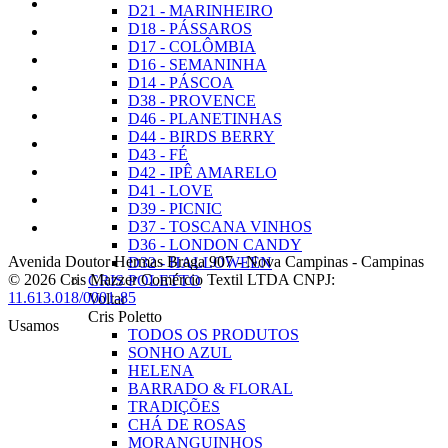
D21 - MARINHEIRO
D18 - PÁSSAROS
D17 - COLÔMBIA
D16 - SEMANINHA
D14 - PÁSCOA
D38 - PROVENCE
D46 - PLANETINHAS
D44 - BIRDS BERRY
D43 - FÉ
D42 - IPÊ AMARELO
D41 - LOVE
D39 - PICNIC
D37 - TOSCANA VINHOS
D36 - LONDON CANDY
Avenida Doutor Hermas Braga 907
-
Nova Campinas
-
Campinas
D32 - HALLOWEEN
© 2026 Cris Mazzer Comércio Textil LTDA
CNPJ:
CRIS POLETTO
11.613.018/0001-85
Voltar
Cris Poletto
Usamos
TODOS OS PRODUTOS
SONHO AZUL
HELENA
BARRADO & FLORAL
TRADIÇÕES
CHÁ DE ROSAS
MORANGUINHOS