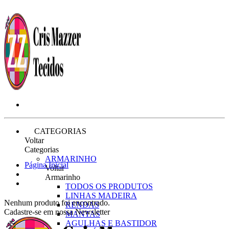
CATEGORIAS
Voltar
Categorias
ARMARINHO
Página Inicial
Voltar
Armarinho
TODOS OS PRODUTOS
LINHAS MADEIRA
Nenhum produto foi encontrado.
RENDAS
Cadastre-se em nossa Newsletter
MANTAS
AGULHAS E BASTIDOR