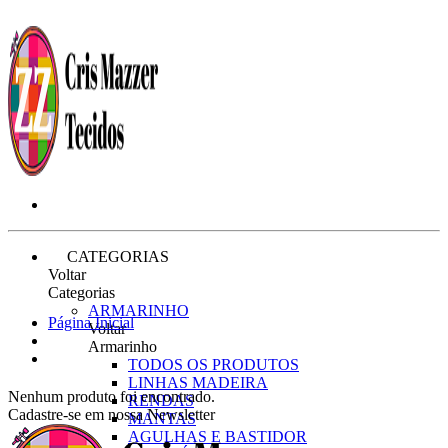
CATEGORIAS
Voltar
Categorias
ARMARINHO
Página Inicial
Voltar
Armarinho
TODOS OS PRODUTOS
LINHAS MADEIRA
Nenhum produto foi encontrado.
RENDAS
Cadastre-se em nossa Newsletter
MANTAS
AGULHAS E BASTIDOR