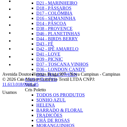
D21 - MARINHEIRO
D18 - PÁSSAROS
D17 - COLÔMBIA
D16 - SEMANINHA
D14 - PÁSCOA
D38 - PROVENCE
D46 - PLANETINHAS
D44 - BIRDS BERRY
D43 - FÉ
D42 - IPÊ AMARELO
D41 - LOVE
D39 - PICNIC
D37 - TOSCANA VINHOS
D36 - LONDON CANDY
Avenida Doutor Hermas Braga 907
-
Nova Campinas
-
Campinas
D32 - HALLOWEEN
© 2026 Cris Mazzer Comércio Textil LTDA
CNPJ:
CRIS POLETTO
11.613.018/0001-85
Voltar
Cris Poletto
Usamos
TODOS OS PRODUTOS
SONHO AZUL
HELENA
BARRADO & FLORAL
TRADIÇÕES
CHÁ DE ROSAS
MORANGUINHOS