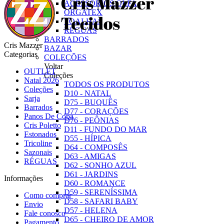
ACESSÓRIOS OLFA
ORGATEX
TOALHAS
RÉGUAS
BARRADOS
Cris Mazzer
BAZAR
Categorias
COLEÇÕES
Voltar
OUTLET
Coleções
Natal 2026
TODOS OS PRODUTOS
Coleções
D10 - NATAL
Sarja
D75 - BUQUÊS
Barrados
D77 - CORAÇÕES
Panos De Copa
D76 - PEÔNIAS
Cris Poletto
D11 - FUNDO DO MAR
Estonados
D55 - HÍPICA
Tricoline
D64 - COMPOSÊS
Sazonais
D63 - AMIGAS
RÉGUAS
D62 - SONHO AZUL
D61 - JARDINS
Informações
D60 - ROMANCE
D59 - SERENÍSSIMA
Como comprar
D58 - SAFARI BABY
Envio
D57 - HELENA
Fale conosco
D65 - CHEIRO DE AMOR
Pagamento