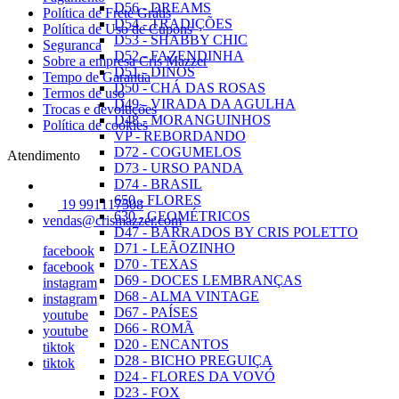
D56 - DREAMS
Política de Frete Grátis
D54 - TRADIÇÕES
Política de Uso de Cupons
D53 - SHABBY CHIC
Seguranca
D52 - FAZENDINHA
Sobre a empresa Cris Mazzer
D51 - DINOS
Tempo de Garantia
D50 - CHÁ DAS ROSAS
Termos de uso
D49 - VIRADA DA AGULHA
Trocas e devoluções
D48 - MORANGUINHOS
Política de cookies
VP - REBORDANDO
D72 - COGUMELOS
Atendimento
D73 - URSO PANDA
D74 - BRASIL
650 - FLORES
19 991117508
630 - GEOMÉTRICOS
vendas@crismazzer.com
D47 - BARRADOS BY CRIS POLETTO
D71 - LEÃOZINHO
facebook
D70 - TEXAS
facebook
D69 - DOCES LEMBRANÇAS
instagram
D68 - ALMA VINTAGE
instagram
D67 - PAÍSES
youtube
D66 - ROMÃ
youtube
D20 - ENCANTOS
tiktok
D28 - BICHO PREGUIÇA
tiktok
D24 - FLORES DA VOVÓ
D23 - FOX