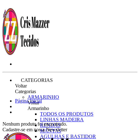
CATEGORIAS
Voltar
Categorias
ARMARINHO
Página Inicial
Voltar
Armarinho
TODOS OS PRODUTOS
LINHAS MADEIRA
Nenhum produto foi encontrado.
RENDAS
Cadastre-se em nossa Newsletter
MANTAS
AGULHAS E BASTIDOR