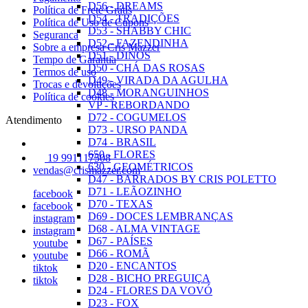
D56 - DREAMS
Política de Frete Grátis
D54 - TRADIÇÕES
Política de Uso de Cupons
D53 - SHABBY CHIC
Seguranca
D52 - FAZENDINHA
Sobre a empresa Cris Mazzer
D51 - DINOS
Tempo de Garantia
D50 - CHÁ DAS ROSAS
Termos de uso
D49 - VIRADA DA AGULHA
Trocas e devoluções
D48 - MORANGUINHOS
Política de cookies
VP - REBORDANDO
D72 - COGUMELOS
Atendimento
D73 - URSO PANDA
D74 - BRASIL
650 - FLORES
19 991117508
630 - GEOMÉTRICOS
vendas@crismazzer.com
D47 - BARRADOS BY CRIS POLETTO
D71 - LEÃOZINHO
facebook
D70 - TEXAS
facebook
D69 - DOCES LEMBRANÇAS
instagram
D68 - ALMA VINTAGE
instagram
D67 - PAÍSES
youtube
D66 - ROMÃ
youtube
D20 - ENCANTOS
tiktok
D28 - BICHO PREGUIÇA
tiktok
D24 - FLORES DA VOVÓ
D23 - FOX