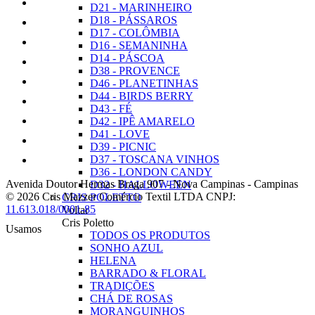
D21 - MARINHEIRO
D18 - PÁSSAROS
D17 - COLÔMBIA
D16 - SEMANINHA
D14 - PÁSCOA
D38 - PROVENCE
D46 - PLANETINHAS
D44 - BIRDS BERRY
D43 - FÉ
D42 - IPÊ AMARELO
D41 - LOVE
D39 - PICNIC
D37 - TOSCANA VINHOS
D36 - LONDON CANDY
Avenida Doutor Hermas Braga 907
-
Nova Campinas
-
Campinas
D32 - HALLOWEEN
© 2026 Cris Mazzer Comércio Textil LTDA
CNPJ:
CRIS POLETTO
11.613.018/0001-85
Voltar
Cris Poletto
Usamos
TODOS OS PRODUTOS
SONHO AZUL
HELENA
BARRADO & FLORAL
TRADIÇÕES
CHÁ DE ROSAS
MORANGUINHOS