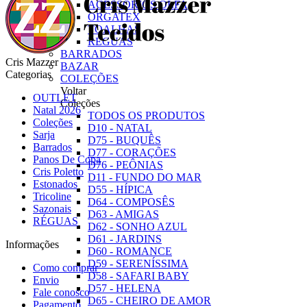
ACESSÓRIOS OLFA
ORGATEX
TOALHAS
RÉGUAS
BARRADOS
Cris Mazzer
BAZAR
Categorias
COLEÇÕES
Voltar
OUTLET
Coleções
Natal 2026
TODOS OS PRODUTOS
Coleções
D10 - NATAL
Sarja
D75 - BUQUÊS
Barrados
D77 - CORAÇÕES
Panos De Copa
D76 - PEÔNIAS
Cris Poletto
D11 - FUNDO DO MAR
Estonados
D55 - HÍPICA
Tricoline
D64 - COMPOSÊS
Sazonais
D63 - AMIGAS
RÉGUAS
D62 - SONHO AZUL
D61 - JARDINS
Informações
D60 - ROMANCE
D59 - SERENÍSSIMA
Como comprar
D58 - SAFARI BABY
Envio
D57 - HELENA
Fale conosco
D65 - CHEIRO DE AMOR
Pagamento