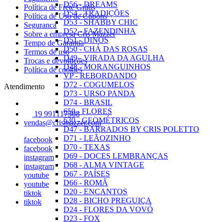
D56 - DREAMS
Política de Frete Grátis
D54 - TRADIÇÕES
Política de Uso de Cupons
D53 - SHABBY CHIC
Seguranca
D52 - FAZENDINHA
Sobre a empresa Cris Mazzer
D51 - DINOS
Tempo de Garantia
D50 - CHÁ DAS ROSAS
Termos de uso
D49 - VIRADA DA AGULHA
Trocas e devoluções
D48 - MORANGUINHOS
Política de cookies
VP - REBORDANDO
D72 - COGUMELOS
Atendimento
D73 - URSO PANDA
D74 - BRASIL
650 - FLORES
19 991117508
630 - GEOMÉTRICOS
vendas@crismazzer.com
D47 - BARRADOS BY CRIS POLETTO
D71 - LEÃOZINHO
facebook
D70 - TEXAS
facebook
D69 - DOCES LEMBRANÇAS
instagram
D68 - ALMA VINTAGE
instagram
D67 - PAÍSES
youtube
D66 - ROMÃ
youtube
D20 - ENCANTOS
tiktok
D28 - BICHO PREGUIÇA
tiktok
D24 - FLORES DA VOVÓ
D23 - FOX