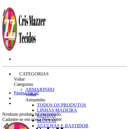
CATEGORIAS
Voltar
Categorias
ARMARINHO
Página Inicial
Voltar
Armarinho
TODOS OS PRODUTOS
LINHAS MADEIRA
Nenhum produto foi encontrado.
RENDAS
Cadastre-se em nossa Newsletter
MANTAS
AGULHAS E BASTIDOR