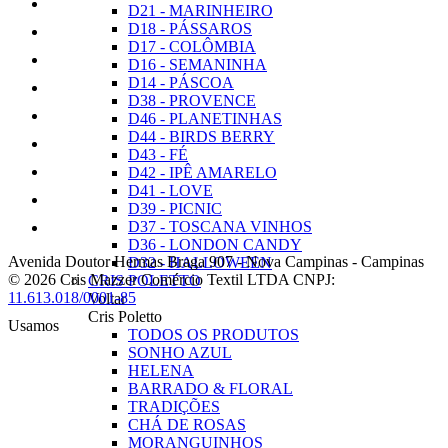
D21 - MARINHEIRO
D18 - PÁSSAROS
D17 - COLÔMBIA
D16 - SEMANINHA
D14 - PÁSCOA
D38 - PROVENCE
D46 - PLANETINHAS
D44 - BIRDS BERRY
D43 - FÉ
D42 - IPÊ AMARELO
D41 - LOVE
D39 - PICNIC
D37 - TOSCANA VINHOS
D36 - LONDON CANDY
Avenida Doutor Hermas Braga 907
-
Nova Campinas
-
Campinas
D32 - HALLOWEEN
© 2026 Cris Mazzer Comércio Textil LTDA
CNPJ:
CRIS POLETTO
11.613.018/0001-85
Voltar
Cris Poletto
Usamos
TODOS OS PRODUTOS
SONHO AZUL
HELENA
BARRADO & FLORAL
TRADIÇÕES
CHÁ DE ROSAS
MORANGUINHOS