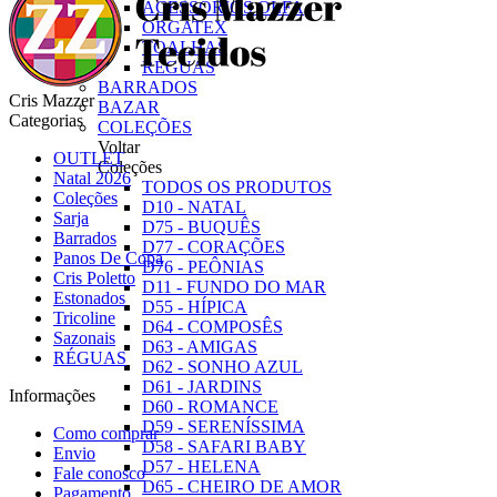
ACESSÓRIOS OLFA
ORGATEX
TOALHAS
RÉGUAS
BARRADOS
Cris Mazzer
BAZAR
Categorias
COLEÇÕES
Voltar
OUTLET
Coleções
Natal 2026
TODOS OS PRODUTOS
Coleções
D10 - NATAL
Sarja
D75 - BUQUÊS
Barrados
D77 - CORAÇÕES
Panos De Copa
D76 - PEÔNIAS
Cris Poletto
D11 - FUNDO DO MAR
Estonados
D55 - HÍPICA
Tricoline
D64 - COMPOSÊS
Sazonais
D63 - AMIGAS
RÉGUAS
D62 - SONHO AZUL
D61 - JARDINS
Informações
D60 - ROMANCE
D59 - SERENÍSSIMA
Como comprar
D58 - SAFARI BABY
Envio
D57 - HELENA
Fale conosco
D65 - CHEIRO DE AMOR
Pagamento