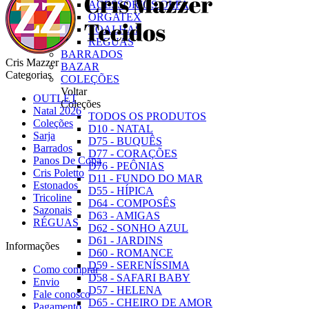
ACESSÓRIOS OLFA
ORGATEX
TOALHAS
RÉGUAS
BARRADOS
Cris Mazzer
BAZAR
Categorias
COLEÇÕES
Voltar
OUTLET
Coleções
Natal 2026
TODOS OS PRODUTOS
Coleções
D10 - NATAL
Sarja
D75 - BUQUÊS
Barrados
D77 - CORAÇÕES
Panos De Copa
D76 - PEÔNIAS
Cris Poletto
D11 - FUNDO DO MAR
Estonados
D55 - HÍPICA
Tricoline
D64 - COMPOSÊS
Sazonais
D63 - AMIGAS
RÉGUAS
D62 - SONHO AZUL
D61 - JARDINS
Informações
D60 - ROMANCE
D59 - SERENÍSSIMA
Como comprar
D58 - SAFARI BABY
Envio
D57 - HELENA
Fale conosco
D65 - CHEIRO DE AMOR
Pagamento