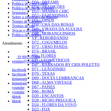
D56 - DREAMS
Política de Frete Grátis
D54 - TRADIÇÕES
Política de Uso de Cupons
D53 - SHABBY CHIC
Seguranca
D52 - FAZENDINHA
Sobre a empresa Cris Mazzer
D51 - DINOS
Tempo de Garantia
D50 - CHÁ DAS ROSAS
Termos de uso
D49 - VIRADA DA AGULHA
Trocas e devoluções
D48 - MORANGUINHOS
Política de cookies
VP - REBORDANDO
D72 - COGUMELOS
Atendimento
D73 - URSO PANDA
D74 - BRASIL
650 - FLORES
19 991117508
630 - GEOMÉTRICOS
vendas@crismazzer.com
D47 - BARRADOS BY CRIS POLETTO
D71 - LEÃOZINHO
facebook
D70 - TEXAS
facebook
D69 - DOCES LEMBRANÇAS
instagram
D68 - ALMA VINTAGE
instagram
D67 - PAÍSES
youtube
D66 - ROMÃ
youtube
D20 - ENCANTOS
tiktok
D28 - BICHO PREGUIÇA
tiktok
D24 - FLORES DA VOVÓ
D23 - FOX