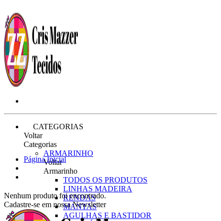
CATEGORIAS
Voltar
Categorias
ARMARINHO
Página Inicial
Voltar
Armarinho
TODOS OS PRODUTOS
LINHAS MADEIRA
Nenhum produto foi encontrado.
RENDAS
Cadastre-se em nossa Newsletter
MANTAS
AGULHAS E BASTIDOR