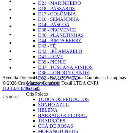
D21 - MARINHEIRO
D18 - PÁSSAROS
D17 - COLÔMBIA
D16 - SEMANINHA
D14 - PÁSCOA
D38 - PROVENCE
D46 - PLANETINHAS
D44 - BIRDS BERRY
D43 - FÉ
D42 - IPÊ AMARELO
D41 - LOVE
D39 - PICNIC
D37 - TOSCANA VINHOS
D36 - LONDON CANDY
Avenida Doutor Hermas Braga 907
-
Nova Campinas
-
Campinas
D32 - HALLOWEEN
© 2026 Cris Mazzer Comércio Textil LTDA
CNPJ:
CRIS POLETTO
11.613.018/0001-85
Voltar
Cris Poletto
Usamos
TODOS OS PRODUTOS
SONHO AZUL
HELENA
BARRADO & FLORAL
TRADIÇÕES
CHÁ DE ROSAS
MORANGUINHOS