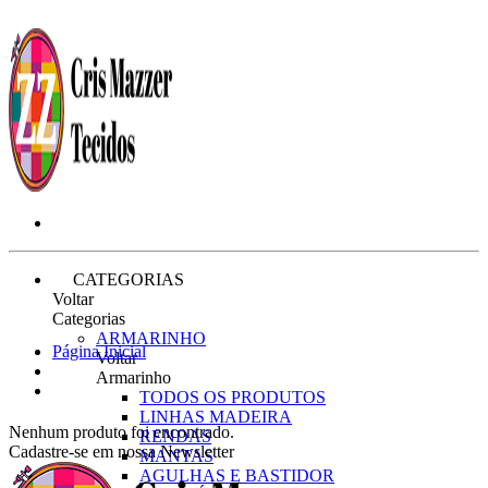
CATEGORIAS
Voltar
Categorias
ARMARINHO
Página Inicial
Voltar
Armarinho
TODOS OS PRODUTOS
LINHAS MADEIRA
Nenhum produto foi encontrado.
RENDAS
Cadastre-se em nossa Newsletter
MANTAS
AGULHAS E BASTIDOR