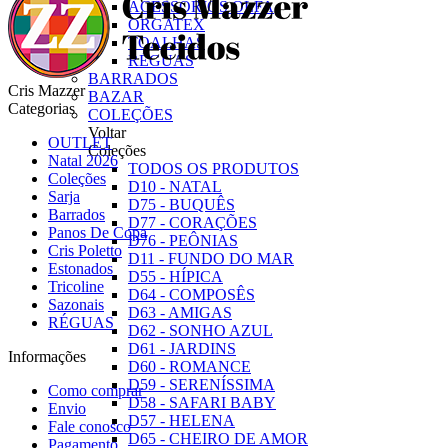
ACESSÓRIOS OLFA
ORGATEX
TOALHAS
RÉGUAS
BARRADOS
Cris Mazzer
BAZAR
Categorias
COLEÇÕES
Voltar
OUTLET
Coleções
Natal 2026
TODOS OS PRODUTOS
Coleções
D10 - NATAL
Sarja
D75 - BUQUÊS
Barrados
D77 - CORAÇÕES
Panos De Copa
D76 - PEÔNIAS
Cris Poletto
D11 - FUNDO DO MAR
Estonados
D55 - HÍPICA
Tricoline
D64 - COMPOSÊS
Sazonais
D63 - AMIGAS
RÉGUAS
D62 - SONHO AZUL
D61 - JARDINS
Informações
D60 - ROMANCE
D59 - SERENÍSSIMA
Como comprar
D58 - SAFARI BABY
Envio
D57 - HELENA
Fale conosco
D65 - CHEIRO DE AMOR
Pagamento