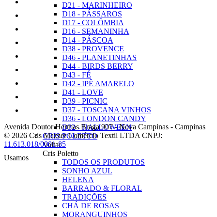
D21 - MARINHEIRO
D18 - PÁSSAROS
D17 - COLÔMBIA
D16 - SEMANINHA
D14 - PÁSCOA
D38 - PROVENCE
D46 - PLANETINHAS
D44 - BIRDS BERRY
D43 - FÉ
D42 - IPÊ AMARELO
D41 - LOVE
D39 - PICNIC
D37 - TOSCANA VINHOS
D36 - LONDON CANDY
Avenida Doutor Hermas Braga 907
-
Nova Campinas
-
Campinas
D32 - HALLOWEEN
© 2026 Cris Mazzer Comércio Textil LTDA
CNPJ:
CRIS POLETTO
11.613.018/0001-85
Voltar
Cris Poletto
Usamos
TODOS OS PRODUTOS
SONHO AZUL
HELENA
BARRADO & FLORAL
TRADIÇÕES
CHÁ DE ROSAS
MORANGUINHOS