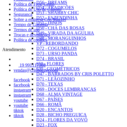
D56 - DREAMS
Política de Frete Grátis
D54 - TRADIÇÕES
Política de Uso de Cupons
D53 - SHABBY CHIC
Seguranca
D52 - FAZENDINHA
Sobre a empresa Cris Mazzer
D51 - DINOS
Tempo de Garantia
D50 - CHÁ DAS ROSAS
Termos de uso
D49 - VIRADA DA AGULHA
Trocas e devoluções
D48 - MORANGUINHOS
Política de cookies
VP - REBORDANDO
D72 - COGUMELOS
Atendimento
D73 - URSO PANDA
D74 - BRASIL
650 - FLORES
19 991117508
630 - GEOMÉTRICOS
vendas@crismazzer.com
D47 - BARRADOS BY CRIS POLETTO
D71 - LEÃOZINHO
facebook
D70 - TEXAS
facebook
D69 - DOCES LEMBRANÇAS
instagram
D68 - ALMA VINTAGE
instagram
D67 - PAÍSES
youtube
D66 - ROMÃ
youtube
D20 - ENCANTOS
tiktok
D28 - BICHO PREGUIÇA
tiktok
D24 - FLORES DA VOVÓ
D23 - FOX