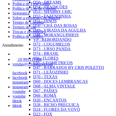
D56 - DREAMS
Política de Frete Grátis
D54 - TRADIÇÕES
Política de Uso de Cupons
D53 - SHABBY CHIC
Seguranca
D52 - FAZENDINHA
Sobre a empresa Cris Mazzer
D51 - DINOS
Tempo de Garantia
D50 - CHÁ DAS ROSAS
Termos de uso
D49 - VIRADA DA AGULHA
Trocas e devoluções
D48 - MORANGUINHOS
Política de cookies
VP - REBORDANDO
D72 - COGUMELOS
Atendimento
D73 - URSO PANDA
D74 - BRASIL
650 - FLORES
19 991117508
630 - GEOMÉTRICOS
vendas@crismazzer.com
D47 - BARRADOS BY CRIS POLETTO
D71 - LEÃOZINHO
facebook
D70 - TEXAS
facebook
D69 - DOCES LEMBRANÇAS
instagram
D68 - ALMA VINTAGE
instagram
D67 - PAÍSES
youtube
D66 - ROMÃ
youtube
D20 - ENCANTOS
tiktok
D28 - BICHO PREGUIÇA
tiktok
D24 - FLORES DA VOVÓ
D23 - FOX