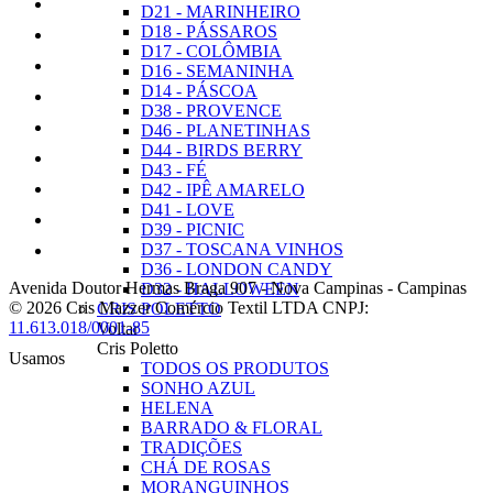
D21 - MARINHEIRO
D18 - PÁSSAROS
D17 - COLÔMBIA
D16 - SEMANINHA
D14 - PÁSCOA
D38 - PROVENCE
D46 - PLANETINHAS
D44 - BIRDS BERRY
D43 - FÉ
D42 - IPÊ AMARELO
D41 - LOVE
D39 - PICNIC
D37 - TOSCANA VINHOS
D36 - LONDON CANDY
Avenida Doutor Hermas Braga 907
-
Nova Campinas
-
Campinas
D32 - HALLOWEEN
© 2026 Cris Mazzer Comércio Textil LTDA
CNPJ:
CRIS POLETTO
11.613.018/0001-85
Voltar
Cris Poletto
Usamos
TODOS OS PRODUTOS
SONHO AZUL
HELENA
BARRADO & FLORAL
TRADIÇÕES
CHÁ DE ROSAS
MORANGUINHOS