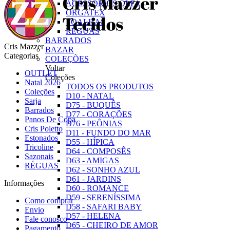
ACESSÓRIOS OLFA
ORGATEX
TOALHAS
RÉGUAS
BARRADOS
Cris Mazzer
BAZAR
Categorias
COLEÇÕES
Voltar
OUTLET
Coleções
Natal 2026
TODOS OS PRODUTOS
Coleções
D10 - NATAL
Sarja
D75 - BUQUÊS
Barrados
D77 - CORAÇÕES
Panos De Copa
D76 - PEÔNIAS
Cris Poletto
D11 - FUNDO DO MAR
Estonados
D55 - HÍPICA
Tricoline
D64 - COMPOSÊS
Sazonais
D63 - AMIGAS
RÉGUAS
D62 - SONHO AZUL
D61 - JARDINS
Informações
D60 - ROMANCE
D59 - SERENÍSSIMA
Como comprar
D58 - SAFARI BABY
Envio
D57 - HELENA
Fale conosco
D65 - CHEIRO DE AMOR
Pagamento