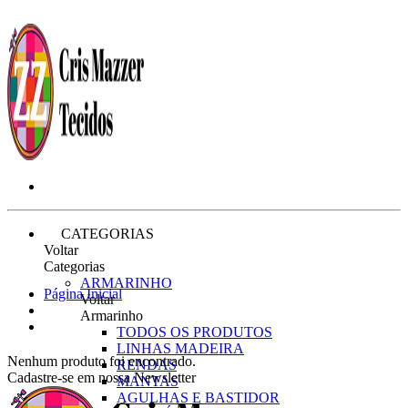
CATEGORIAS
Voltar
Categorias
ARMARINHO
Página Inicial
Voltar
Armarinho
TODOS OS PRODUTOS
LINHAS MADEIRA
Nenhum produto foi encontrado.
RENDAS
Cadastre-se em nossa Newsletter
MANTAS
AGULHAS E BASTIDOR