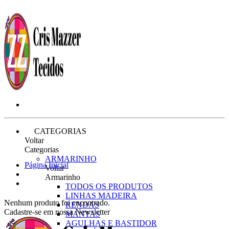
CATEGORIAS
Voltar
Categorias
ARMARINHO
Página Inicial
Voltar
Armarinho
TODOS OS PRODUTOS
LINHAS MADEIRA
Nenhum produto foi encontrado.
RENDAS
Cadastre-se em nossa Newsletter
MANTAS
AGULHAS E BASTIDOR