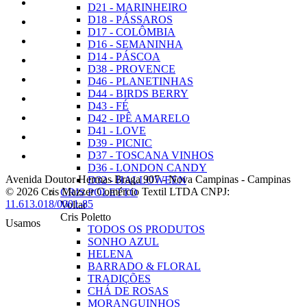
D21 - MARINHEIRO
D18 - PÁSSAROS
D17 - COLÔMBIA
D16 - SEMANINHA
D14 - PÁSCOA
D38 - PROVENCE
D46 - PLANETINHAS
D44 - BIRDS BERRY
D43 - FÉ
D42 - IPÊ AMARELO
D41 - LOVE
D39 - PICNIC
D37 - TOSCANA VINHOS
D36 - LONDON CANDY
Avenida Doutor Hermas Braga 907
-
Nova Campinas
-
Campinas
D32 - HALLOWEEN
© 2026 Cris Mazzer Comércio Textil LTDA
CNPJ:
CRIS POLETTO
11.613.018/0001-85
Voltar
Cris Poletto
Usamos
TODOS OS PRODUTOS
SONHO AZUL
HELENA
BARRADO & FLORAL
TRADIÇÕES
CHÁ DE ROSAS
MORANGUINHOS