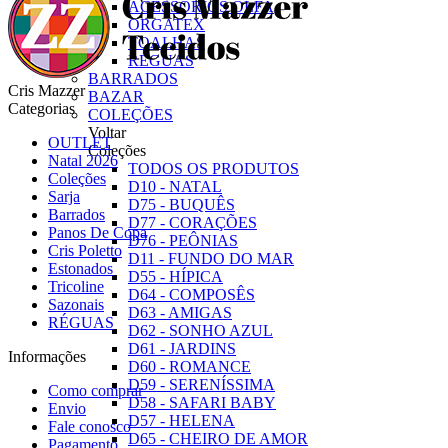
ACESSÓRIOS OLFA
ORGATEX
TOALHAS
RÉGUAS
BARRADOS
Cris Mazzer
BAZAR
Categorias
COLEÇÕES
Voltar
OUTLET
Coleções
Natal 2026
TODOS OS PRODUTOS
Coleções
D10 - NATAL
Sarja
D75 - BUQUÊS
Barrados
D77 - CORAÇÕES
Panos De Copa
D76 - PEÔNIAS
Cris Poletto
D11 - FUNDO DO MAR
Estonados
D55 - HÍPICA
Tricoline
D64 - COMPOSÊS
Sazonais
D63 - AMIGAS
RÉGUAS
D62 - SONHO AZUL
D61 - JARDINS
Informações
D60 - ROMANCE
D59 - SERENÍSSIMA
Como comprar
D58 - SAFARI BABY
Envio
D57 - HELENA
Fale conosco
D65 - CHEIRO DE AMOR
Pagamento