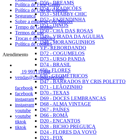
D56 - DREAMS
Política de Frete Grátis
D54 - TRADIÇÕES
Política de Uso de Cupons
D53 - SHABBY CHIC
Seguranca
D52 - FAZENDINHA
Sobre a empresa Cris Mazzer
D51 - DINOS
Tempo de Garantia
D50 - CHÁ DAS ROSAS
Termos de uso
D49 - VIRADA DA AGULHA
Trocas e devoluções
D48 - MORANGUINHOS
Política de cookies
VP - REBORDANDO
D72 - COGUMELOS
Atendimento
D73 - URSO PANDA
D74 - BRASIL
650 - FLORES
19 991117508
630 - GEOMÉTRICOS
vendas@crismazzer.com
D47 - BARRADOS BY CRIS POLETTO
D71 - LEÃOZINHO
facebook
D70 - TEXAS
facebook
D69 - DOCES LEMBRANÇAS
instagram
D68 - ALMA VINTAGE
instagram
D67 - PAÍSES
youtube
D66 - ROMÃ
youtube
D20 - ENCANTOS
tiktok
D28 - BICHO PREGUIÇA
tiktok
D24 - FLORES DA VOVÓ
D23 - FOX